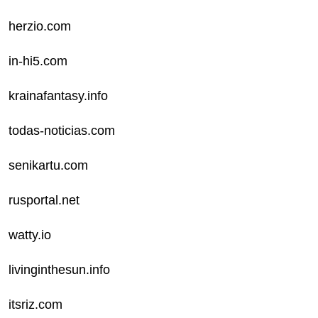
herzio.com
in-hi5.com
krainafantasy.info
todas-noticias.com
senikartu.com
rusportal.net
watty.io
livinginthesun.info
itsriz.com