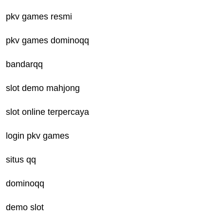
pkv games resmi
pkv games dominoqq
bandarqq
slot demo mahjong
slot online terpercaya
login pkv games
situs qq
dominoqq
demo slot