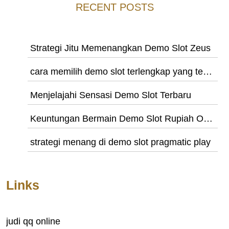
RECENT POSTS
Strategi Jitu Memenangkan Demo Slot Zeus
cara memilih demo slot terlengkap yang tepat
Menjelajahi Sensasi Demo Slot Terbaru
Keuntungan Bermain Demo Slot Rupiah Online
strategi menang di demo slot pragmatic play
Links
judi qq online