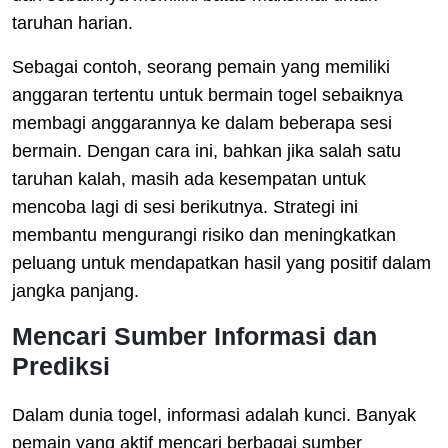
taruhan harian.
Sebagai contoh, seorang pemain yang memiliki
anggaran tertentu untuk bermain togel sebaiknya
membagi anggarannya ke dalam beberapa sesi
bermain. Dengan cara ini, bahkan jika salah satu
taruhan kalah, masih ada kesempatan untuk
mencoba lagi di sesi berikutnya. Strategi ini
membantu mengurangi risiko dan meningkatkan
peluang untuk mendapatkan hasil yang positif dalam
jangka panjang.
Mencari Sumber Informasi dan
Prediksi
Dalam dunia togel, informasi adalah kunci. Banyak
pemain yang aktif mencari berbagai sumber