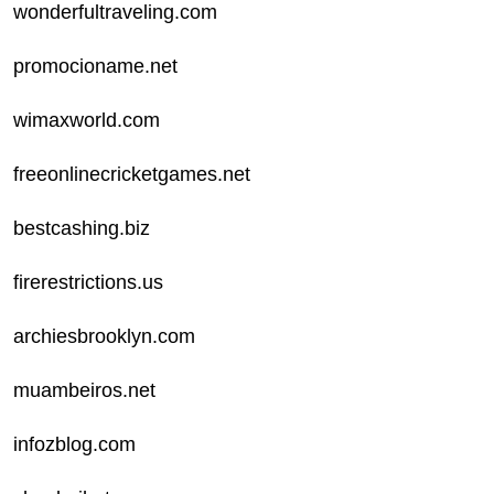
wonderfultraveling.com
promocioname.net
wimaxworld.com
freeonlinecricketgames.net
bestcashing.biz
firerestrictions.us
archiesbrooklyn.com
muambeiros.net
infozblog.com