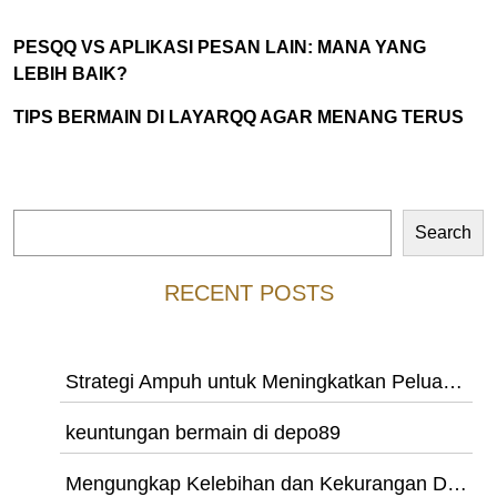
PESQQ VS APLIKASI PESAN LAIN: MANA YANG
LEBIH BAIK?
TIPS BERMAIN DI LAYARQQ AGAR MENANG TERUS
Search
Search
RECENT POSTS
Strategi Ampuh untuk Meningkatkan Peluang Menang Gacor Slot
keuntungan bermain di depo89
Mengungkap Kelebihan dan Kekurangan Demon Slot