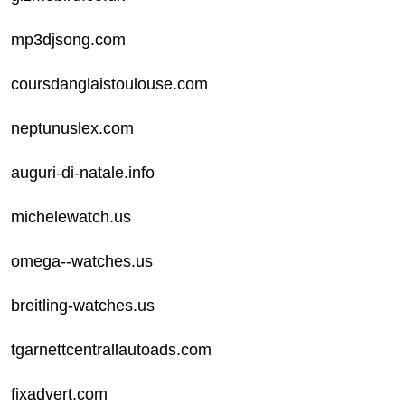
mp3djsong.com
coursdanglaistoulouse.com
neptunuslex.com
auguri-di-natale.info
michelewatch.us
omega--watches.us
breitling-watches.us
tgarnettcentrallautoads.com
fixadvert.com