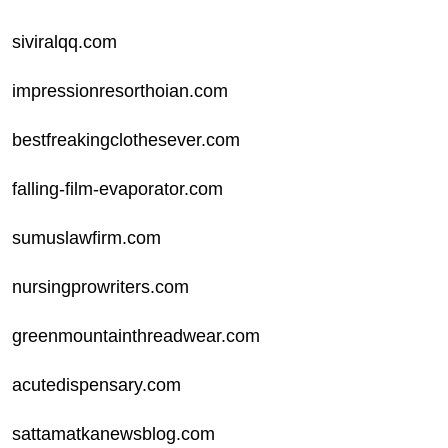
siviralqq.com
impressionresorthoian.com
bestfreakingclothesever.com
falling-film-evaporator.com
sumuslawfirm.com
nursingprowriters.com
greenmountainthreadwear.com
acutedispensary.com
sattamatkanewsblog.com