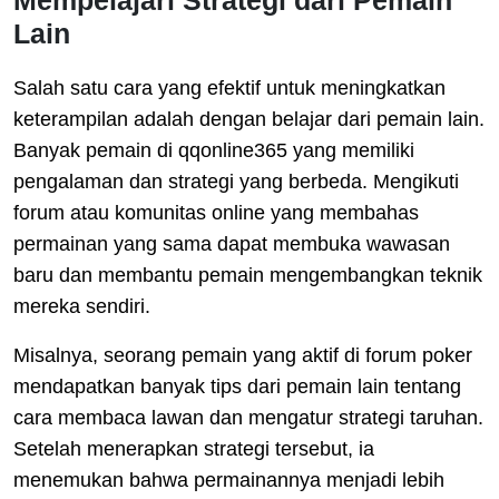
Lain
Salah satu cara yang efektif untuk meningkatkan
keterampilan adalah dengan belajar dari pemain lain.
Banyak pemain di qqonline365 yang memiliki
pengalaman dan strategi yang berbeda. Mengikuti
forum atau komunitas online yang membahas
permainan yang sama dapat membuka wawasan
baru dan membantu pemain mengembangkan teknik
mereka sendiri.
Misalnya, seorang pemain yang aktif di forum poker
mendapatkan banyak tips dari pemain lain tentang
cara membaca lawan dan mengatur strategi taruhan.
Setelah menerapkan strategi tersebut, ia
menemukan bahwa permainannya menjadi lebih