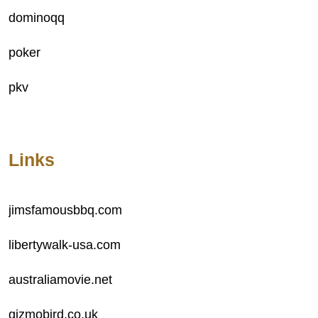
dominoqq
poker
pkv
Links
jimsfamousbbq.com
libertywalk-usa.com
australiamovie.net
gizmobird.co.uk