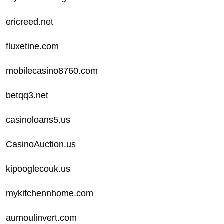
ericreed.net
fluxetine.com
mobilecasino8760.com
betqq3.net
casinoloans5.us
CasinoAuction.us
kipooglecouk.us
mykitchennhome.com
aumoulinvert.com