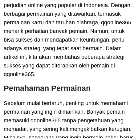
perjudian online yang populer di Indonesia. Dengan
berbagai permainan yang ditawarkan, termasuk
permainan kartu dan taruhan olahraga, qqonline365
menarik perhatian banyak pemain. Namun, untuk
bisa sukses dan mendapatkan keuntungan, perlu
adanya strategi yang tepat saat bermain. Dalam
artikel ini, kita akan membahas beberapa strategi
sukses yang dapat diterapkan oleh pemain di
qqonline365.
Pemahaman Permainan
Sebelum mulai bertaruh, penting untuk memahami
permainan yang ingin dimainkan. Banyak pemain
memasuki qqonline365 tanpa pengetahuan yang
memadai, yang sering kali mengakibatkan kerugian.
Misalnya, seseorang yang ingin bermain poker harus