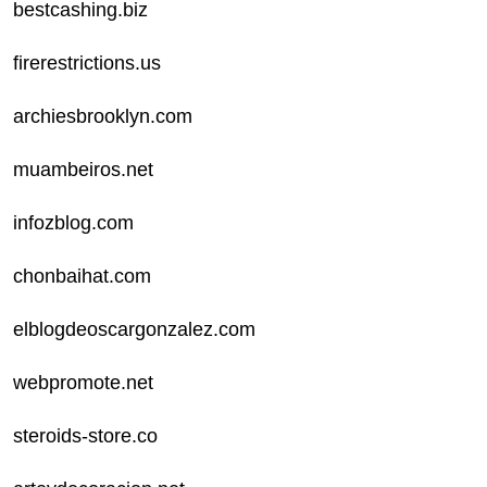
bestcashing.biz
firerestrictions.us
archiesbrooklyn.com
muambeiros.net
infozblog.com
chonbaihat.com
elblogdeoscargonzalez.com
webpromote.net
steroids-store.co