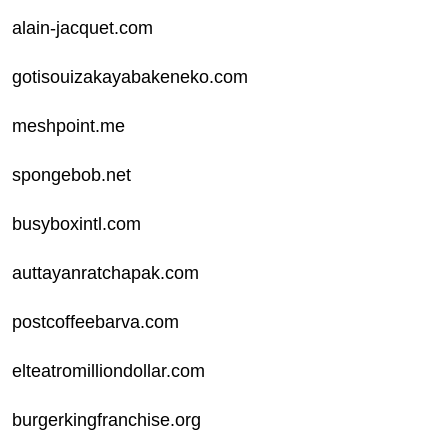
alain-jacquet.com
gotisouizakayabakeneko.com
meshpoint.me
spongebob.net
busyboxintl.com
auttayanratchapak.com
postcoffeebarva.com
elteatromilliondollar.com
burgerkingfranchise.org