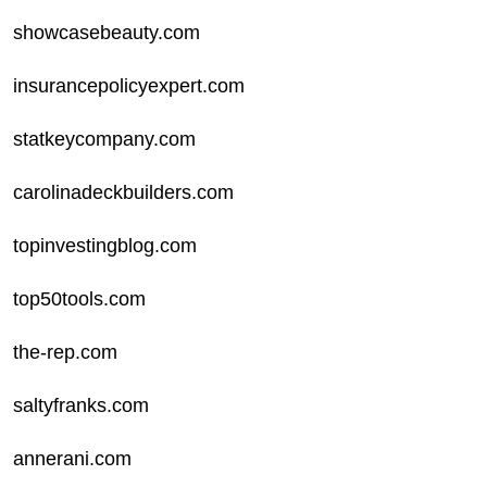
showcasebeauty.com
insurancepolicyexpert.com
statkeycompany.com
carolinadeckbuilders.com
topinvestingblog.com
top50tools.com
the-rep.com
saltyfranks.com
annerani.com