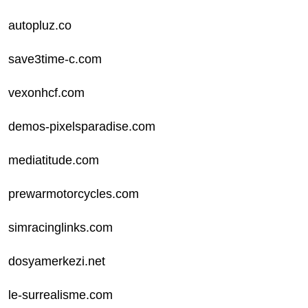
autopluz.co
save3time-c.com
vexonhcf.com
demos-pixelsparadise.com
mediatitude.com
prewarmotorcycles.com
simracinglinks.com
dosyamerkezi.net
le-surrealisme.com