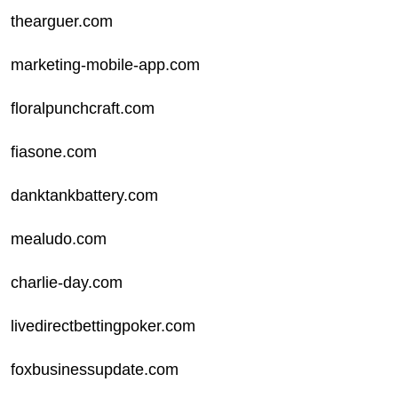
thearguer.com
marketing-mobile-app.com
floralpunchcraft.com
fiasone.com
danktankbattery.com
mealudo.com
charlie-day.com
livedirectbettingpoker.com
foxbusinessupdate.com