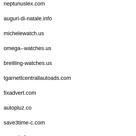
neptunuslex.com
auguri-di-natale.info
michelewatch.us
omega--watches.us
breitling-watches.us
tgarnettcentrallautoads.com
fixadvert.com
autopluz.co
save3time-c.com