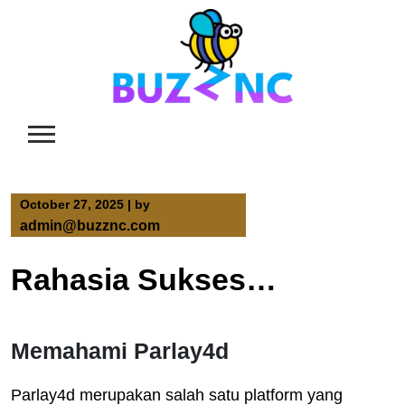
Skip
to
content
October 27, 2025
|
by
admin@buzznc.com
Rahasia Sukses Bermain Parlay4d
Memahami Parlay4d
Parlay4d merupakan salah satu platform yang