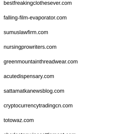
bestfreakingclothesever.com
falling-film-evaporator.com
sumuslawfirm.com
nursingprowriters.com
greenmountainthreadwear.com
acutedispensary.com
sattamatkanewsblog.com
cryptocurrencytradingcn.com
totowaz.com