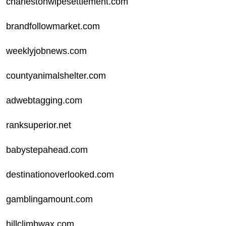
charlestonwipesettlement.com
brandfollowmarket.com
weeklyjobnews.com
countyanimalshelter.com
adwebtagging.com
ranksuperior.net
babystepahead.com
destinationoverlooked.com
gamblingamount.com
hillclimbwax.com