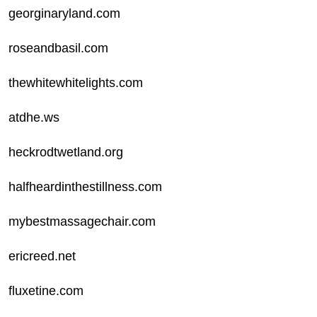
georginaryland.com
roseandbasil.com
thewhitewhitelights.com
atdhe.ws
heckrodtwetland.org
halfheardinthestillness.com
mybestmassagechair.com
ericreed.net
fluxetine.com