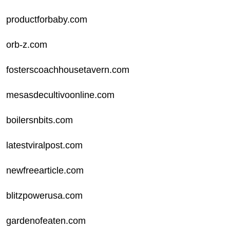
productforbaby.com
orb-z.com
fosterscoachhousetavern.com
mesasdecultivoonline.com
boilersnbits.com
latestviralpost.com
newfreearticle.com
blitzpowerusa.com
gardenofeaten.com