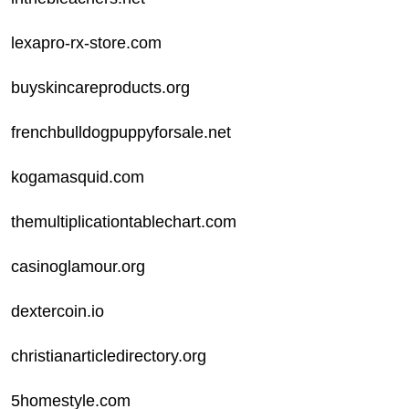
lexapro-rx-store.com
buyskincareproducts.org
frenchbulldogpuppyforsale.net
kogamasquid.com
themultiplicationtablechart.com
casinoglamour.org
dextercoin.io
christianarticledirectory.org
5homestyle.com