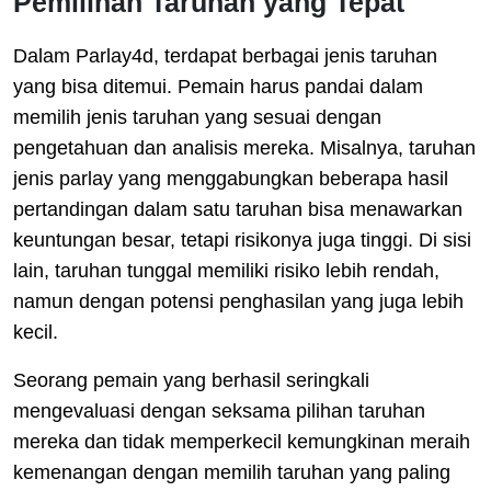
Pemilihan Taruhan yang Tepat
Dalam Parlay4d, terdapat berbagai jenis taruhan
yang bisa ditemui. Pemain harus pandai dalam
memilih jenis taruhan yang sesuai dengan
pengetahuan dan analisis mereka. Misalnya, taruhan
jenis parlay yang menggabungkan beberapa hasil
pertandingan dalam satu taruhan bisa menawarkan
keuntungan besar, tetapi risikonya juga tinggi. Di sisi
lain, taruhan tunggal memiliki risiko lebih rendah,
namun dengan potensi penghasilan yang juga lebih
kecil.
Seorang pemain yang berhasil seringkali
mengevaluasi dengan seksama pilihan taruhan
mereka dan tidak memperkecil kemungkinan meraih
kemenangan dengan memilih taruhan yang paling