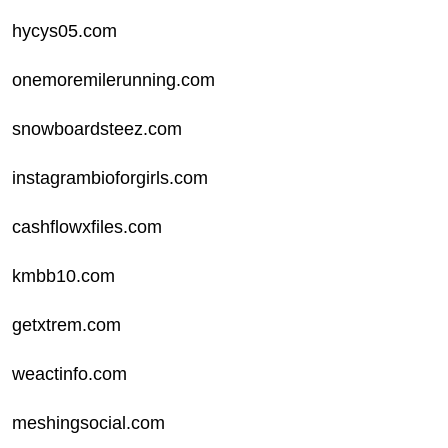
hycys05.com
onemoremilerunning.com
snowboardsteez.com
instagrambioforgirls.com
cashflowxfiles.com
kmbb10.com
getxtrem.com
weactinfo.com
meshingsocial.com