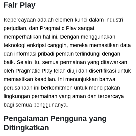
Fair Play
Kepercayaan adalah elemen kunci dalam industri
perjudian, dan Pragmatic Play sangat
memperhatikan hal ini. Dengan menggunakan
teknologi enkripsi canggih, mereka memastikan data
dan informasi pribadi pemain terlindungi dengan
baik. Selain itu, semua permainan yang ditawarkan
oleh Pragmatic Play telah diuji dan disertifikasi untuk
memastikan keadilan. Ini menunjukkan bahwa
perusahaan ini berkomitmen untuk menciptakan
lingkungan permainan yang aman dan terpercaya
bagi semua penggunanya.
Pengalaman Pengguna yang
Ditingkatkan