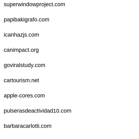
superwindowproject.com
papibakigrafo.com
icanhazjs.com
canimpact.org
goviralstudy.com
cartourism.net
apple-cores.com
pulserasdeactividad10.com
barbaracarlotti.com