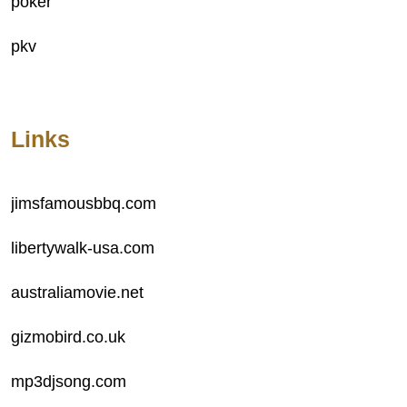
poker
pkv
Links
jimsfamousbbq.com
libertywalk-usa.com
australiamovie.net
gizmobird.co.uk
mp3djsong.com