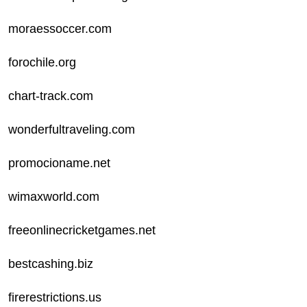
moraessoccer.com
forochile.org
chart-track.com
wonderfultraveling.com
promocioname.net
wimaxworld.com
freeonlinecricketgames.net
bestcashing.biz
firerestrictions.us