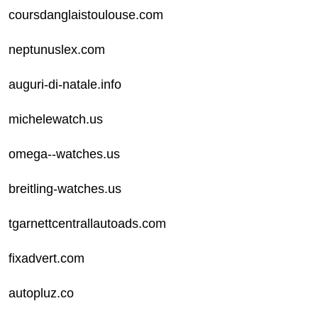
coursdanglaistoulouse.com
neptunuslex.com
auguri-di-natale.info
michelewatch.us
omega--watches.us
breitling-watches.us
tgarnettcentrallautoads.com
fixadvert.com
autopluz.co