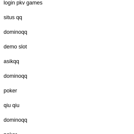
login pkv games
situs qq
dominoqq
demo slot
asikqq
dominoqq
poker
qiu qiu
dominoqq