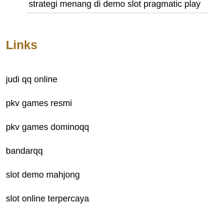
strategi menang di demo slot pragmatic play
Links
judi qq online
pkv games resmi
pkv games dominoqq
bandarqq
slot demo mahjong
slot online terpercaya