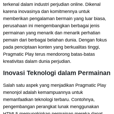
terkenal dalam industri perjudian online. Dikenal
karena inovasinya dan komitmennya untuk
memberikan pengalaman bermain yang luar biasa,
perusahaan ini mengembangkan berbagai jenis
permainan yang menarik dan menarik perhatian
pemain dari berbagai belahan dunia. Dengan fokus
pada penciptaan konten yang berkualitas tinggi,
Pragmatic Play terus mendorong batas-batas
kreativitas dalam dunia perjudian.
Inovasi Teknologi dalam Permainan
Salah satu aspek yang menjadikan Pragmatic Play
menonjol adalah kemampuannya untuk
memanfaatkan teknologi terbaru. Contohnya,
pengembangan perangkat lunak menggunakan
HTML5 memungkinkan permainan mereka dapat