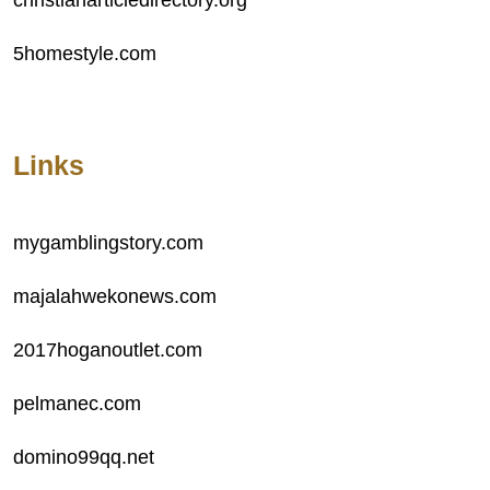
5homestyle.com
Links
mygamblingstory.com
majalahwekonews.com
2017hoganoutlet.com
pelmanec.com
domino99qq.net