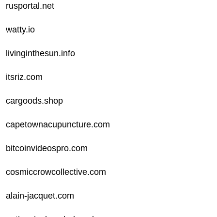
rusportal.net
watty.io
livinginthesun.info
itsriz.com
cargoods.shop
capetownacupuncture.com
bitcoinvideospro.com
cosmiccrowcollective.com
alain-jacquet.com