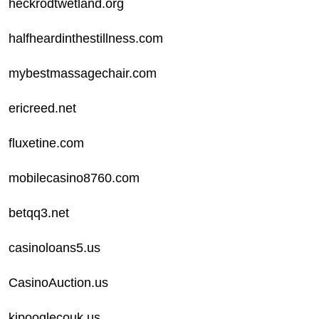
heckrodtwetland.org
halfheardinthestillness.com
mybestmassagechair.com
ericreed.net
fluxetine.com
mobilecasino8760.com
betqq3.net
casinoloans5.us
CasinoAuction.us
kipooglecouk.us