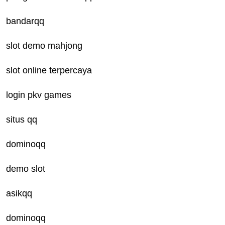
bandarqq
slot demo mahjong
slot online terpercaya
login pkv games
situs qq
dominoqq
demo slot
asikqq
dominoqq