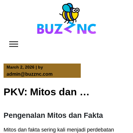
Skip
to
content
March 2, 2026
|
by
admin@buzznc.com
PKV: Mitos dan Fakta yang Perlu Diketahui
Pengenalan Mitos dan Fakta
Mitos dan fakta sering kali menjadi perdebatan