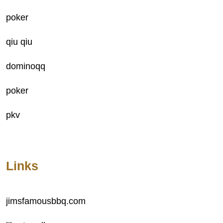
poker
qiu qiu
dominoqq
poker
pkv
Links
jimsfamousbbq.com