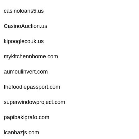
casinoloans5.us
CasinoAuction.us
kipooglecouk.us
mykitchennhome.com
aumoulinvert.com
thefoodiepassport.com
superwindowproject.com
papibakigrafo.com
icanhazjs.com