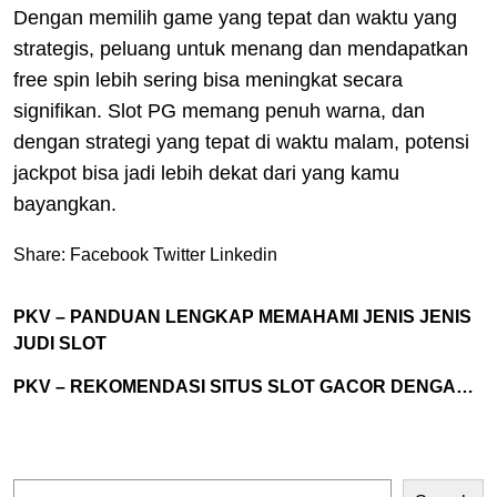
Dengan memilih game yang tepat dan waktu yang
strategis, peluang untuk menang dan mendapatkan
free spin lebih sering bisa meningkat secara
signifikan. Slot PG memang penuh warna, dan
dengan strategi yang tepat di waktu malam, potensi
jackpot bisa jadi lebih dekat dari yang kamu
bayangkan.
Share:
Facebook
Twitter
Linkedin
PKV – PANDUAN LENGKAP MEMAHAMI JENIS JENIS
JUDI SLOT
PKV – REKOMENDASI SITUS SLOT GACOR DENGAN RTP TINGGI
Search