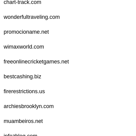
chart-track.com
wonderfultraveling.com
promocioname.net
wimaxworld.com
freeonlinecricketgames.net
bestcashing.biz
firerestrictions.us
archiesbrooklyn.com
muambeiros.net
infozblog.com