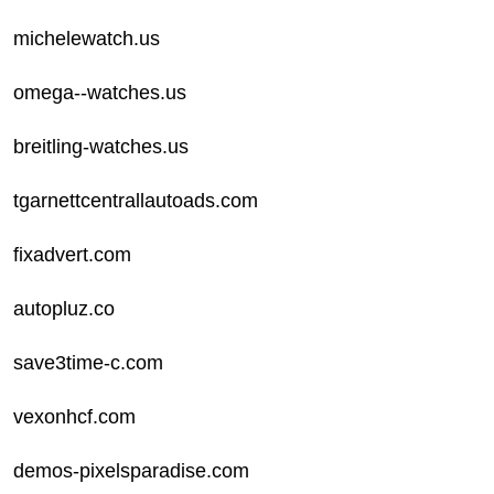
michelewatch.us
omega--watches.us
breitling-watches.us
tgarnettcentrallautoads.com
fixadvert.com
autopluz.co
save3time-c.com
vexonhcf.com
demos-pixelsparadise.com