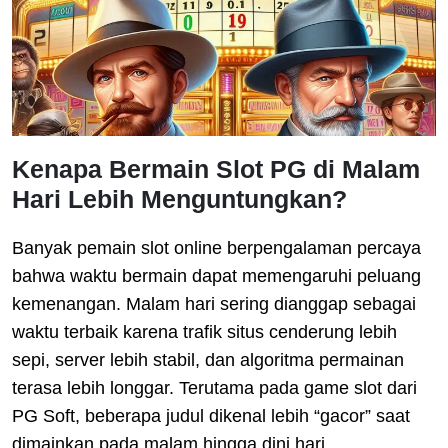
Kenapa Bermain Slot PG di Malam
Hari Lebih Menguntungkan?
Banyak pemain slot online berpengalaman percaya
bahwa waktu bermain dapat memengaruhi peluang
kemenangan. Malam hari sering dianggap sebagai
waktu terbaik karena trafik situs cenderung lebih
sepi, server lebih stabil, dan algoritma permainan
terasa lebih longgar. Terutama pada game slot dari
PG Soft, beberapa judul dikenal lebih “gacor” saat
dimainkan pada malam hingga dini hari.