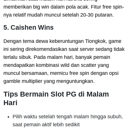
memberikan big win dalam pola acak. Fitur free spin-
nya relatif mudah muncul setelah 20-30 putaran.
5. Caishen Wins
Dengan tema dewa keberuntungan Tiongkok, game
ini sering direkomendasikan saat server sedang tidak
terlalu sibuk. Pada malam hari, banyak pemain
mendapatkan kombinasi wild dan scatter yang
muncul bersamaan, memicu free spin dengan opsi
gamble multiplier yang menguntungkan.
Tips Bermain Slot PG di Malam
Hari
Pilih waktu setelah tengah malam hingga subuh,
saat pemain aktif lebih sedikit