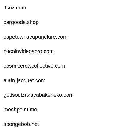
itsriz.com
cargoods.shop
capetownacupuncture.com
bitcoinvideospro.com
cosmiccrowcollective.com
alain-jacquet.com
gotisouizakayabakeneko.com
meshpoint.me
spongebob.net