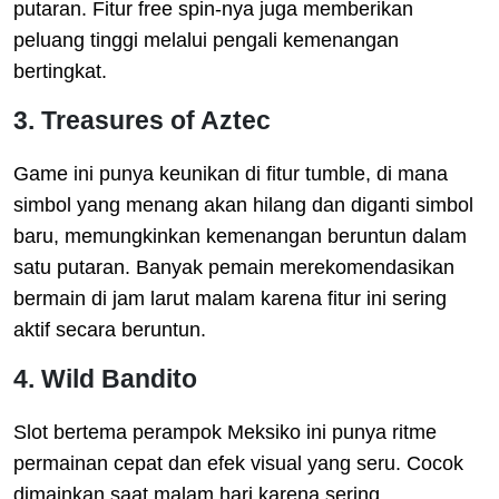
putaran. Fitur free spin-nya juga memberikan
peluang tinggi melalui pengali kemenangan
bertingkat.
3. Treasures of Aztec
Game ini punya keunikan di fitur tumble, di mana
simbol yang menang akan hilang dan diganti simbol
baru, memungkinkan kemenangan beruntun dalam
satu putaran. Banyak pemain merekomendasikan
bermain di jam larut malam karena fitur ini sering
aktif secara beruntun.
4. Wild Bandito
Slot bertema perampok Meksiko ini punya ritme
permainan cepat dan efek visual yang seru. Cocok
dimainkan saat malam hari karena sering