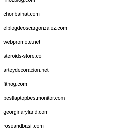
chonbaihat.com
elblogdeoscargonzalez.com
webpromote.net
steroids-store.co
arteydecoracion.net
fithog.com
bestlaptopbestmonitor.com
georginaryland.com
roseandbasil.com