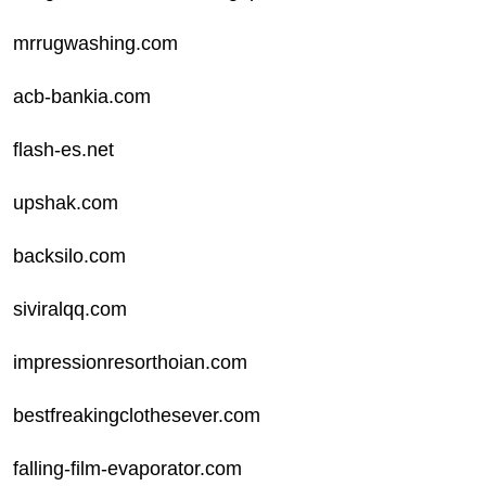
mrrugwashing.com
acb-bankia.com
flash-es.net
upshak.com
backsilo.com
siviralqq.com
impressionresorthoian.com
bestfreakingclothesever.com
falling-film-evaporator.com