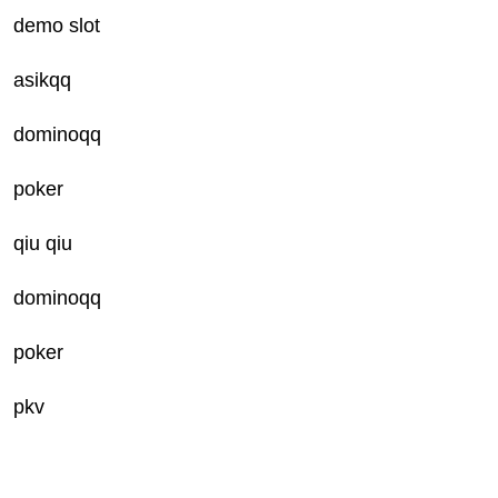
demo slot
asikqq
dominoqq
poker
qiu qiu
dominoqq
poker
pkv