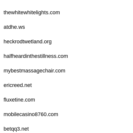
thewhitewhitelights.com
atdhe.ws
heckrodtwetland.org
halfheardinthestillness.com
mybestmassagechair.com
ericreed.net
fluxetine.com
mobilecasino8760.com
betqq3.net