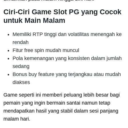
Ciri-Ciri Game Slot PG yang Cocok
untuk Main Malam
Memiliki RTP tinggi dan volatilitas menengah ke
rendah
Fitur free spin mudah muncul
Pola kemenangan yang konsisten dalam jumlah
sedang
Bonus buy feature yang terjangkau atau mudah
diakses
Game seperti ini memberi peluang lebih besar bagi
pemain yang ingin bermain santai namun tetap
mendapatkan hasil yang stabil dalam sesi panjang
malam hari.