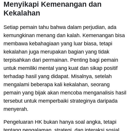
Menyikapi Kemenangan dan
Kekalahan
Setiap pemain tahu bahwa dalam perjudian, ada
kemungkinan menang dan kalah. Kemenangan bisa
membawa kebahagiaan yang luar biasa, tetapi
kekalahan juga merupakan bagian yang tidak
terpisahkan dari permainan. Penting bagi pemain
untuk memiliki mental yang kuat dan sikap positif
terhadap hasil yang didapat. Misalnya, setelah
mengalami beberapa kali kekalahan, seorang
pemain yang bijak akan mencoba menganalisis hasil
tersebut untuk memperbaiki strateginya daripada
menyerah.
Pengeluaran HK bukan hanya soal angka, tetapi
tentang pengalaman, strategi, dan interaksi sosial