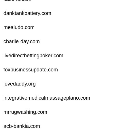
danktankbattery.com
mealudo.com
charlie-day.com
livedirectbettingpoker.com
foxbusinessupdate.com
lovedaddy.org
integrativemedicalmassageplano.com
mrrugwashing.com
acb-bankia.com