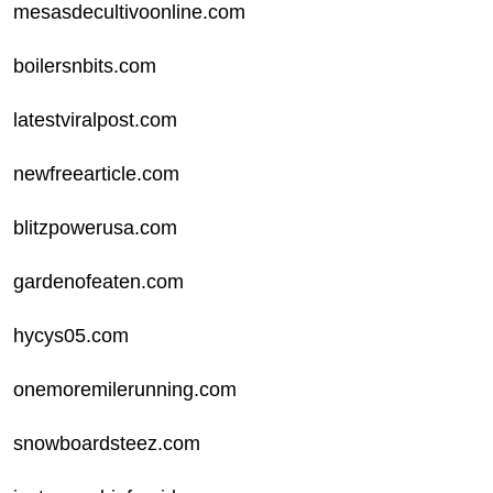
mesasdecultivoonline.com
boilersnbits.com
latestviralpost.com
newfreearticle.com
blitzpowerusa.com
gardenofeaten.com
hycys05.com
onemoremilerunning.com
snowboardsteez.com