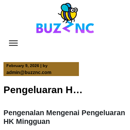
Skip
to
content
February 9, 2026
|
by
admin@buzznc.com
Pengeluaran HK Mingguan Terbaru
Pengenalan Mengenai Pengeluaran
HK Mingguan