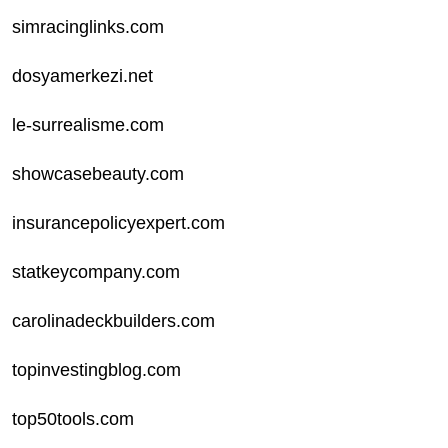
simracinglinks.com
dosyamerkezi.net
le-surrealisme.com
showcasebeauty.com
insurancepolicyexpert.com
statkeycompany.com
carolinadeckbuilders.com
topinvestingblog.com
top50tools.com