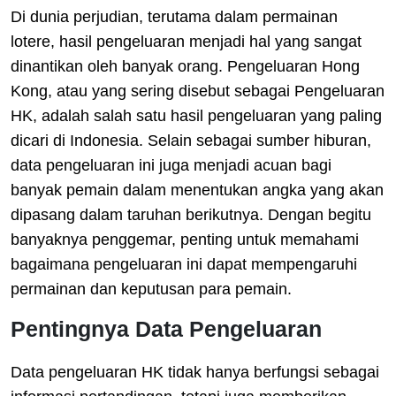
Di dunia perjudian, terutama dalam permainan
lotere, hasil pengeluaran menjadi hal yang sangat
dinantikan oleh banyak orang. Pengeluaran Hong
Kong, atau yang sering disebut sebagai Pengeluaran
HK, adalah salah satu hasil pengeluaran yang paling
dicari di Indonesia. Selain sebagai sumber hiburan,
data pengeluaran ini juga menjadi acuan bagi
banyak pemain dalam menentukan angka yang akan
dipasang dalam taruhan berikutnya. Dengan begitu
banyaknya penggemar, penting untuk memahami
bagaimana pengeluaran ini dapat mempengaruhi
permainan dan keputusan para pemain.
Pentingnya Data Pengeluaran
Data pengeluaran HK tidak hanya berfungsi sebagai