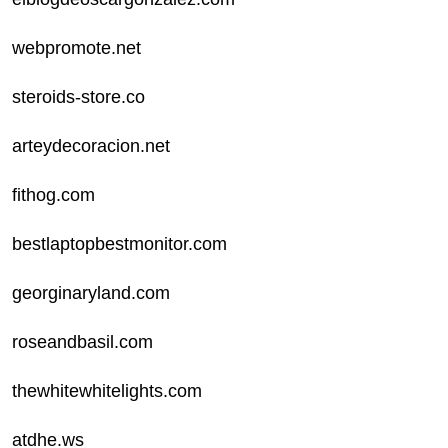
webpromote.net
steroids-store.co
arteydecoracion.net
fithog.com
bestlaptopbestmonitor.com
georginaryland.com
roseandbasil.com
thewhitewhitelights.com
atdhe.ws