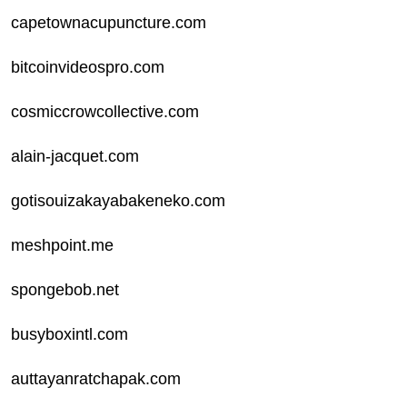
capetownacupuncture.com
bitcoinvideospro.com
cosmiccrowcollective.com
alain-jacquet.com
gotisouizakayabakeneko.com
meshpoint.me
spongebob.net
busyboxintl.com
auttayanratchapak.com