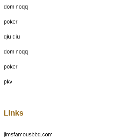
dominoqq
poker
qiu qiu
dominoqq
poker
pkv
Links
jimsfamousbbq.com