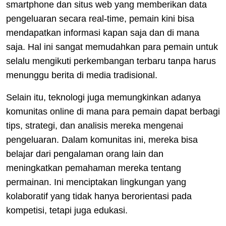
smartphone dan situs web yang memberikan data
pengeluaran secara real-time, pemain kini bisa
mendapatkan informasi kapan saja dan di mana
saja. Hal ini sangat memudahkan para pemain untuk
selalu mengikuti perkembangan terbaru tanpa harus
menunggu berita di media tradisional.
Selain itu, teknologi juga memungkinkan adanya
komunitas online di mana para pemain dapat berbagi
tips, strategi, dan analisis mereka mengenai
pengeluaran. Dalam komunitas ini, mereka bisa
belajar dari pengalaman orang lain dan
meningkatkan pemahaman mereka tentang
permainan. Ini menciptakan lingkungan yang
kolaboratif yang tidak hanya berorientasi pada
kompetisi, tetapi juga edukasi.