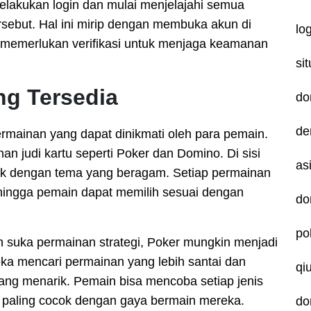
melakukan login dan mulai menjelajahi semua
rsebut. Hal ini mirip dengan membuka akun di
lo
a memerlukan verifikasi untuk menjaga keamanan
si
ng Tersedia
do
de
rmainan yang dapat dinikmati oleh para pemain.
n judi kartu seperti Poker dan Domino. Di sisi
as
rik dengan tema yang beragam. Setiap permainan
 sehingga pemain dapat memilih sesuai dengan
do
po
h suka permainan strategi, Poker mungkin menjadi
reka mencari permainan yang lebih santai dan
qi
yang menarik. Pemain bisa mencoba setiap jenis
aling cocok dengan gaya bermain mereka.
do