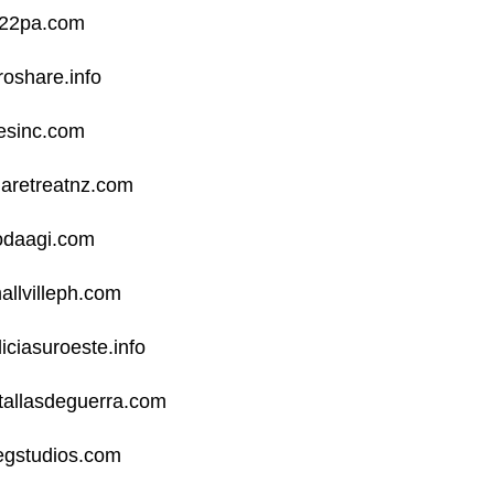
22pa.com
roshare.info
lesinc.com
laretreatnz.com
daagi.com
allvilleph.com
liciasuroeste.info
tallasdeguerra.com
egstudios.com