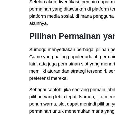
Setelah akun diverifikasi, pemain dapat 
permainan yang ditawarkan di platform te
platform media sosial, di mana penggun
akunnya.
Pilihan Permainan ya
Sumoqq menyediakan berbagai pilihan pe
Game yang paling populer adalah permaina
lain, ada juga permainan slot yang mena
memiliki aturan dan strategi tersendiri,
preferensi mereka.
Sebagai contoh, jika seorang pemain lebi
pilihan yang lebih tepat. Namun, jika me
penuh warna, slot dapat menjadi pilihan 
permainan untuk menemukan mana yang p