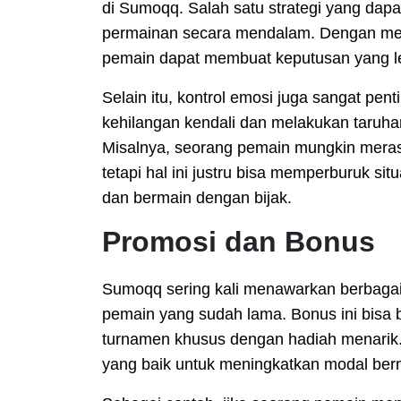
di Sumoqq. Salah satu strategi yang dap
permainan secara mendalam. Dengan meng
pemain dapat membuat keputusan yang le
Selain itu, kontrol emosi juga sangat pen
kehilangan kendali dan melakukan taruha
Misalnya, seorang pemain mungkin meras
tetapi hal ini justru bisa memperburuk sit
dan bermain dengan bijak.
Promosi dan Bonus
Sumoqq sering kali menawarkan berbaga
pemain yang sudah lama. Bonus ini bisa 
turnamen khusus dengan hadiah menarik.
yang baik untuk meningkatkan modal ber