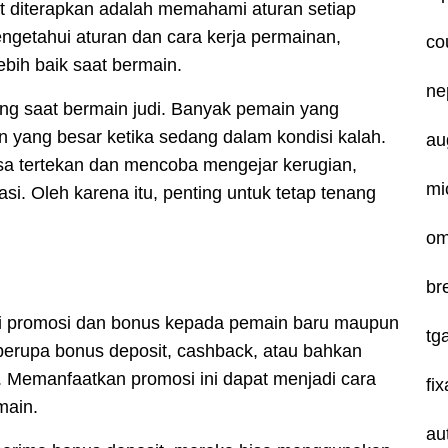
at diterapkan adalah memahami aturan setiap
etahui aturan dan cara kerja permainan,
co
bih baik saat bermain.
ne
ting saat bermain judi. Banyak pemain yang
n yang besar ketika sedang dalam kondisi kalah.
au
a tertekan dan mencoba mengejar kerugian,
mi
uasi. Oleh karena itu, penting untuk tetap tenang
om
br
i promosi dan bonus kepada pemain baru maupun
tg
berupa bonus deposit, cashback, atau bahkan
 Memanfaatkan promosi ini dapat menjadi cara
fi
main.
au