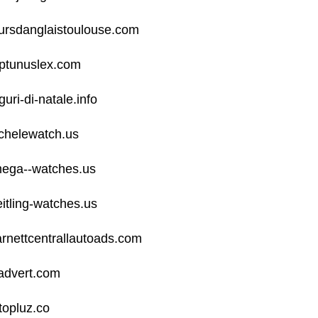
ursdanglaistoulouse.com
ptunuslex.com
guri-di-natale.info
chelewatch.us
ega--watches.us
eitling-watches.us
arnettcentrallautoads.com
xadvert.com
topluz.co