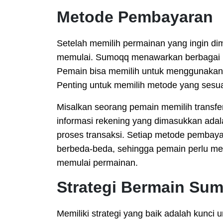
Metode Pembayaran
Setelah memilih permainan yang ingin di
memulai. Sumoqq menawarkan berbagai
Pemain bisa memilih untuk menggunakan tr
Penting untuk memilih metode yang sesuai
Misalkan seorang pemain memilih transf
informasi rekening yang dimasukkan adala
proses transaksi. Setiap metode pembaya
berbeda-beda, sehingga pemain perlu mem
memulai permainan.
Strategi Bermain Su
Memiliki strategi yang baik adalah kunc