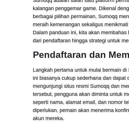
Sumoqq adalah salah satu platform permai
kalangan penggemar game. Dikenal den
berbagai pilihan permainan, Sumoqq me
meraih kemenangan sekaligus menikmat
Dalam panduan ini, kita akan membahas 
dari pendaftaran hingga strategi untuk 
Pendaftaran dan Me
Langkah pertama untuk mulai bermain di
ini biasanya cukup sederhana dan dapat 
mengunjungi situs resmi Sumoqq dan menc
tersebut, pengguna akan diminta untuk me
seperti nama, alamat email, dan nomor t
diperlukan, pemain akan menerima konfir
akun mereka.