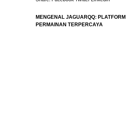
MENGENAL JAGUARQQ: PLATFORM
PERMAINAN TERPERCAYA