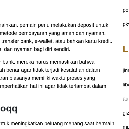
po
pk
mainkan, pemain perlu melakukan deposit untuk
 metode pembayaran yang aman dan nyaman.
ansfer bank, e-wallet, atau bahkan kartu kredit.
L
 dan nyaman bagi diri sendiri.
er bank, mereka harus memastikan bahwa
h benar agar tidak terjadi kesalahan dalam
ji
ran biasanya memiliki waktu proses yang
li
perhatikan hal ini agar tidak terlambat dalam
au
moqq
gi
i untuk meningkatkan peluang menang saat bermain
mp