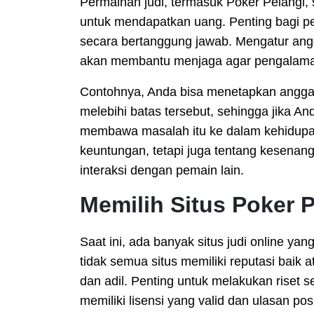
Permainan judi, termasuk Poker Pelangi,
untuk mendapatkan uang. Penting bagi 
secara bertanggung jawab. Mengatur ang
akan membantu menjaga agar pengalaman 
Contohnya, Anda bisa menetapkan anggara
melebihi batas tersebut, sehingga jika A
membawa masalah itu ke dalam kehidupan 
keuntungan, tetapi juga tentang kesenan
interaksi dengan pemain lain.
Memilih Situs Poker 
Saat ini, ada banyak situs judi online 
tidak semua situs memiliki reputasi ba
dan adil. Penting untuk melakukan riset s
memiliki lisensi yang valid dan ulasan pos