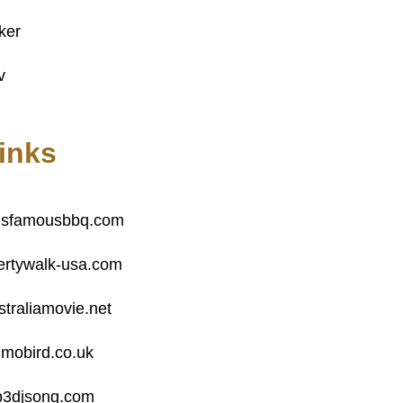
ker
v
inks
msfamousbbq.com
bertywalk-usa.com
straliamovie.net
zmobird.co.uk
3djsong.com