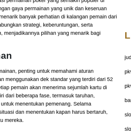
asi permainan poker yang semakin populer di
engan gaya permainan yang unik dan keseruan
menarik banyak perhatian di kalangan pemain dari
bungkan strategi, keberuntungan, serta
, menjadikannya pilihan yang menarik bagi
L
nan
ju
rmainan, penting untuk memahami aturan
pk
n menggunakan dek standar yang terdiri dari 52
pk
setiap pemain akan menerima sejumlah kartu di
ri dari beberapa fase, termasuk taruhan,
ba
ir untuk menentukan pemenang. Selama
ituasi dan menentukan kapan harus bertaruh,
sl
tu mereka.
sl