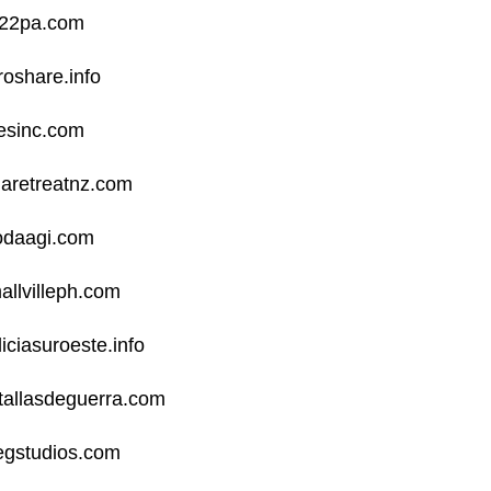
22pa.com
roshare.info
lesinc.com
laretreatnz.com
daagi.com
allvilleph.com
liciasuroeste.info
tallasdeguerra.com
egstudios.com