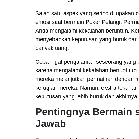
Salah satu aspek yang sering dilupakan 
emosi saat bermain Poker Pelangi. Permai
Anda mengalami kekalahan beruntun. Ke
menyebabkan keputusan yang buruk dan 
banyak uang.
Coba ingat pengalaman seseorang yang b
karena mengalami kekalahan bertubi-tubi.
mereka melanjutkan permainan dengan h
kerugian mereka. Namun, ekstra tekana
keputusan yang lebih buruk dan akhirnya
Pentingnya Bermain 
Jawab