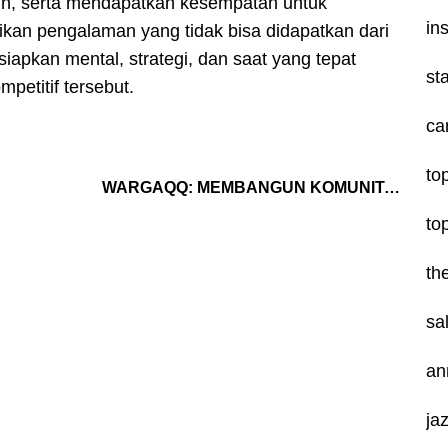
in, serta mendapatkan kesempatan untuk
in
kan pengalaman yang tidak bisa didapatkan dari
apkan mental, strategi, dan saat yang tepat
st
petitif tersebut.
ca
to
WARGAQQ: MEMBANGUN KOMUNITAS JUDI ONLINE YANG AMAN
to
th
sa
an
ja