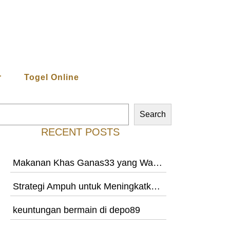
r
Togel Online
arch
Search
RECENT POSTS
Makanan Khas Ganas33 yang Wajib Dicoba
Strategi Ampuh untuk Meningkatkan Peluang Menang Gacor Slot
keuntungan bermain di depo89