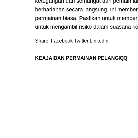
ketegangan dan semangat dari pemain la
berhadapan secara langsung. Ini memberi
permainan biasa. Pastikan untuk mempersi
untuk mengambil risiko dalam suasana kom
Share:
Facebook
Twitter
Linkedin
KEAJAIBAN PERMAINAN PELANGIQQ