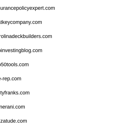
surancepolicyexpert.com
atkeycompany.com
rolinadeckbuilders.com
pinvestingblog.com
p50tools.com
e-rep.com
ltyfranks.com
nerani.com
zzatude.com