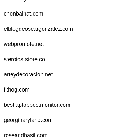
chonbaihat.com
elblogdeoscargonzalez.com
webpromote.net
steroids-store.co
arteydecoracion.net
fithog.com
bestlaptopbestmonitor.com
georginaryland.com
roseandbasil.com