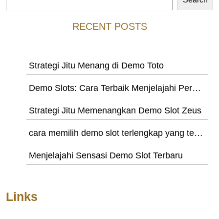
RECENT POSTS
Strategi Jitu Menang di Demo Toto
Demo Slots: Cara Terbaik Menjelajahi Permainan Slot
Strategi Jitu Memenangkan Demo Slot Zeus
cara memilih demo slot terlengkap yang tepat
Menjelajahi Sensasi Demo Slot Terbaru
Links