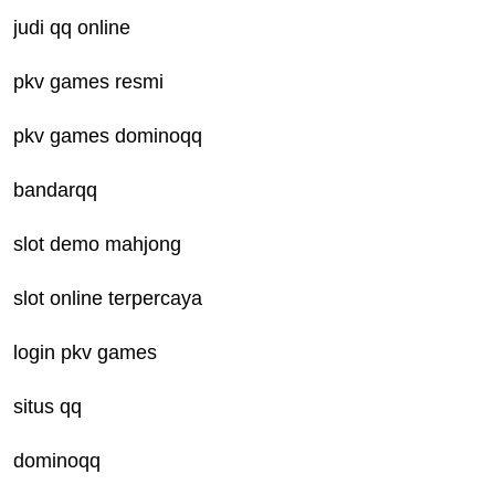
judi qq online
pkv games resmi
pkv games dominoqq
bandarqq
slot demo mahjong
slot online terpercaya
login pkv games
situs qq
dominoqq