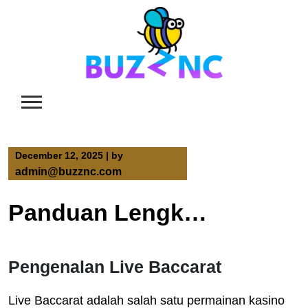
Skip
to
content
December 12, 2025
|
by
admin@buzznc.com
Panduan Lengkap Bermain Live Baccarat
Pengenalan Live Baccarat
Live Baccarat adalah salah satu permainan kasino