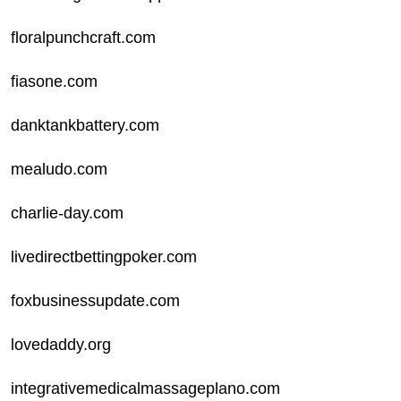
floralpunchcraft.com
fiasone.com
danktankbattery.com
mealudo.com
charlie-day.com
livedirectbettingpoker.com
foxbusinessupdate.com
lovedaddy.org
integrativemedicalmassageplano.com