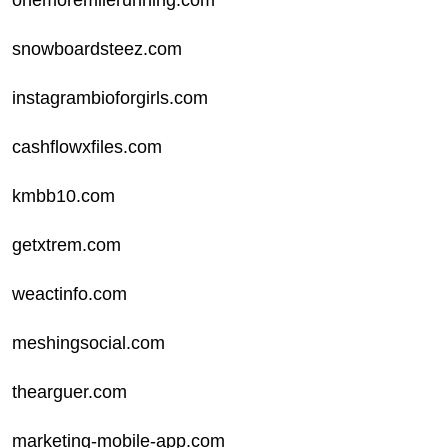
snowboardsteez.com
instagrambioforgirls.com
cashflowxfiles.com
kmbb10.com
getxtrem.com
weactinfo.com
meshingsocial.com
thearguer.com
marketing-mobile-app.com