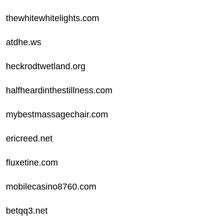
thewhitewhitelights.com
atdhe.ws
heckrodtwetland.org
halfheardinthestillness.com
mybestmassagechair.com
ericreed.net
fluxetine.com
mobilecasino8760.com
betqq3.net