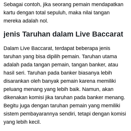
Sebagai contoh, jika seorang pemain mendapatkan
kartu dengan total sepuluh, maka nilai tangan
mereka adalah nol.
jenis Taruhan dalam Live Baccarat
Dalam Live Baccarat, terdapat beberapa jenis
taruhan yang bisa dipilih pemain. Taruhan utama
adalah pada tangan pemain, tangan banker, atau
hasil seri. Taruhan pada banker biasanya lebih
disarankan oleh banyak pemain karena memiliki
peluang menang yang lebih baik. Namun, akan
dikenakan komisi jika taruhan pada banker menang.
Begitu juga dengan taruhan pemain yang memiliki
sistem pembayarannya sendiri, tetapi dengan komisi
yang lebih kecil.