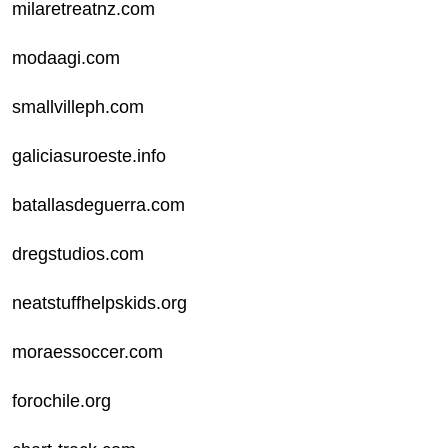
milaretreatnz.com
modaagi.com
smallvilleph.com
galiciasuroeste.info
batallasdeguerra.com
dregstudios.com
neatstuffhelpskids.org
moraessoccer.com
forochile.org