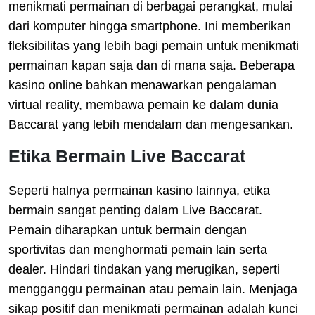
menikmati permainan di berbagai perangkat, mulai
dari komputer hingga smartphone. Ini memberikan
fleksibilitas yang lebih bagi pemain untuk menikmati
permainan kapan saja dan di mana saja. Beberapa
kasino online bahkan menawarkan pengalaman
virtual reality, membawa pemain ke dalam dunia
Baccarat yang lebih mendalam dan mengesankan.
Etika Bermain Live Baccarat
Seperti halnya permainan kasino lainnya, etika
bermain sangat penting dalam Live Baccarat.
Pemain diharapkan untuk bermain dengan
sportivitas dan menghormati pemain lain serta
dealer. Hindari tindakan yang merugikan, seperti
mengganggu permainan atau pemain lain. Menjaga
sikap positif dan menikmati permainan adalah kunci