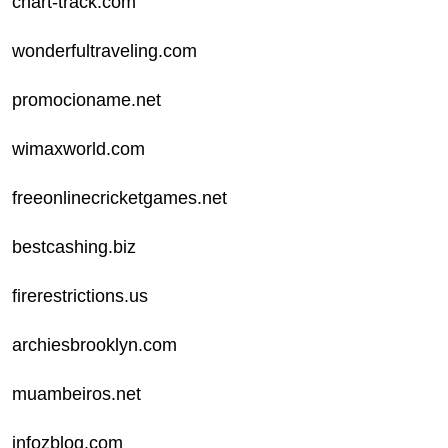
chart-track.com
wonderfultraveling.com
promocioname.net
wimaxworld.com
freeonlinecricketgames.net
bestcashing.biz
firerestrictions.us
archiesbrooklyn.com
muambeiros.net
infozblog.com