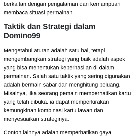
berkaitan dengan pengalaman dan kemampuan
membaca situasi permainan.
Taktik dan Strategi dalam
Domino99
Mengetahui aturan adalah satu hal, tetapi
mengembangkan strategi yang baik adalah aspek
yang bisa menentukan keberhasilan di dalam
permainan. Salah satu taktik yang sering digunakan
adalah bermain sabar dan menghitung peluang.
Misalnya, jika seorang pemain memperhatikan kartu
yang telah dibuka, ia dapat memperkirakan
kemungkinan kombinasi kartu lawan dan
menyesuaikan strateginya.
Contoh lainnya adalah memperhatikan gaya