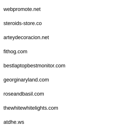
webpromote.net
steroids-store.co
arteydecoracion.net
fithog.com
bestlaptopbestmonitor.com
georginaryland.com
roseandbasil.com
thewhitewhitelights.com
atdhe.ws