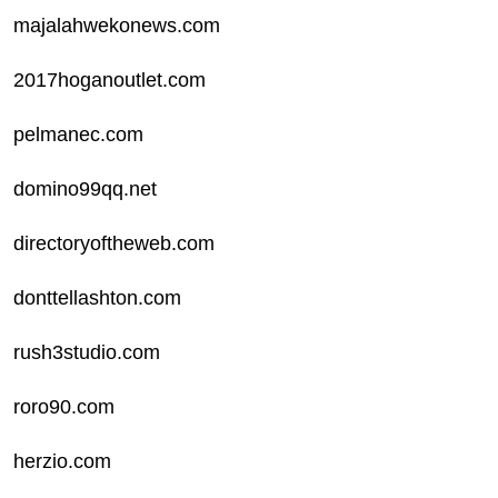
majalahwekonews.com
2017hoganoutlet.com
pelmanec.com
domino99qq.net
directoryoftheweb.com
donttellashton.com
rush3studio.com
roro90.com
herzio.com