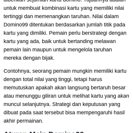
untuk membuat kombinasi kartu yang memiliki nilai
tertinggi dan memenangkan taruhan. Nilai dalam
Domino99 ditentukan berdasarkan jumlah titik pada
kartu yang dimiliki. Pemain perlu berstrategi dengan
kartu yang ada, baik untuk bertanding melawan
pemain lain maupun untuk mengelola taruhan
mereka dengan bijak.
Contohnya, seorang pemain mungkin memiliki kartu
dengan total nilai yang tinggi, tetapi harus
memutuskan apakah akan langsung bertaruh besar
atau menunggu giliran untuk melihat kartu yang akan
muncul selanjutnya. Strategi dan keputusan yang
dibuat pada saat tersebut bisa mempengaruhi hasil
akhir permainan.