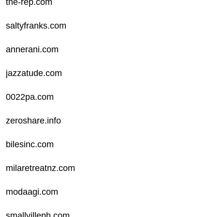
the-rep.com
saltyfranks.com
annerani.com
jazzatude.com
0022pa.com
zeroshare.info
bilesinc.com
milaretreatnz.com
modaagi.com
smallvilleph.com