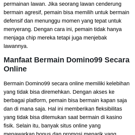
permainan lawan. Jika seorang lawan cenderung
bermain agresif, pemain bisa memilih untuk bermain
defensif dan menunggu momen yang tepat untuk
menyerang. Dengan cara ini, pemain tidak hanya
menjaga chip mereka tetapi juga menjebak
lawannya.
Manfaat Bermain Domino99 Secara
Online
Bermain Domino99 secara online memiliki kelebihan
yang tidak bisa diremehkan. Dengan akses ke
berbagai platform, pemain bisa bermain kapan saja
dan di mana saja. Hal ini memberikan fleksibilitas
yang tidak bisa ditemukan saat bermain di kasino
fisik. Selain itu, banyak situs online yang
menawarkan bonus dan promosi menarik yang