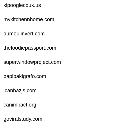
kipooglecouk.us
mykitchennhome.com
aumoulinvert.com
thefoodiepassport.com
superwindowproject.com
papibakigrafo.com
icanhazjs.com
canimpact.org
goviralstudy.com