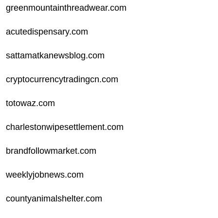
greenmountainthreadwear.com
acutedispensary.com
sattamatkanewsblog.com
cryptocurrencytradingcn.com
totowaz.com
charlestonwipesettlement.com
brandfollowmarket.com
weeklyjobnews.com
countyanimalshelter.com