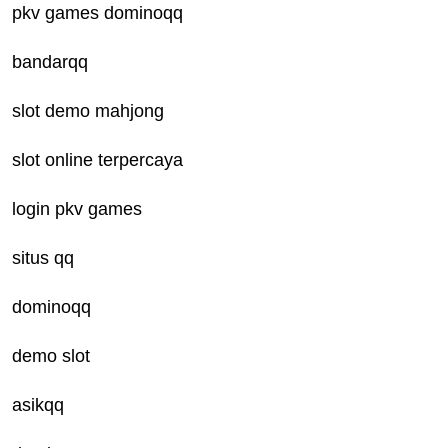
pkv games dominoqq
bandarqq
slot demo mahjong
slot online terpercaya
login pkv games
situs qq
dominoqq
demo slot
asikqq