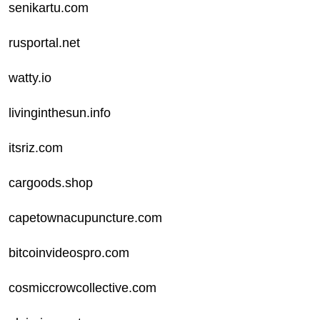
senikartu.com
rusportal.net
watty.io
livinginthesun.info
itsriz.com
cargoods.shop
capetownacupuncture.com
bitcoinvideospro.com
cosmiccrowcollective.com