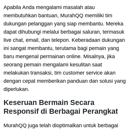
Apabila Anda mengalami masalah atau
membutuhkan bantuan, MurahQQ memiliki tim
dukungan pelanggan yang siap membantu. Mereka
dapat dihubungi melalui berbagai saluran, termasuk
live chat, email, dan telepon. Keberadaan dukungan
ini sangat membantu, terutama bagi pemain yang
baru mengenal permainan online. Misalnya, jika
seorang pemain mengalami kesulitan saat
melakukan transaksi, tim customer service akan
dengan cepat memberikan panduan dan solusi yang
diperlukan.
Keseruan Bermain Secara
Responsif di Berbagai Perangkat
MurahQQ juga telah dioptimalkan untuk berbagai