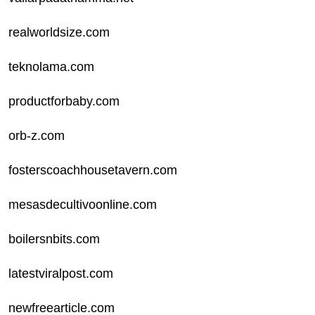
realworldsize.com
teknolama.com
productforbaby.com
orb-z.com
fosterscoachhousetavern.com
mesasdecultivoonline.com
boilersnbits.com
latestviralpost.com
newfreearticle.com