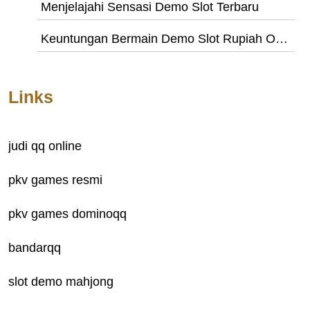
Menjelajahi Sensasi Demo Slot Terbaru
Keuntungan Bermain Demo Slot Rupiah Online
Links
judi qq online
pkv games resmi
pkv games dominoqq
bandarqq
slot demo mahjong