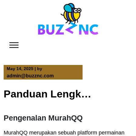
Skip
to
content
May 14, 2025
|
by
admin@buzznc.com
Panduan Lengkap Bermain di MurahQQ
Pengenalan MurahQQ
MurahQQ merupakan sebuah platform permainan