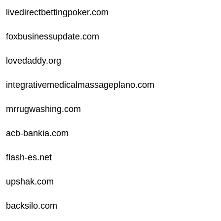
livedirectbettingpoker.com
foxbusinessupdate.com
lovedaddy.org
integrativemedicalmassageplano.com
mrrugwashing.com
acb-bankia.com
flash-es.net
upshak.com
backsilo.com