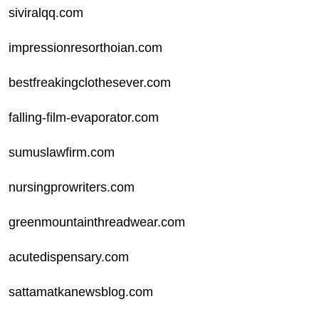
siviralqq.com
impressionresorthoian.com
bestfreakingclothesever.com
falling-film-evaporator.com
sumuslawfirm.com
nursingprowriters.com
greenmountainthreadwear.com
acutedispensary.com
sattamatkanewsblog.com