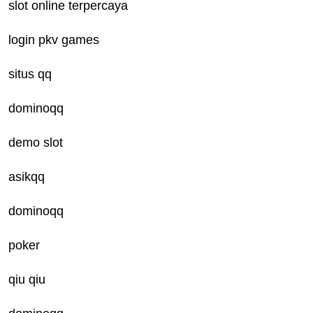
slot online terpercaya
login pkv games
situs qq
dominoqq
demo slot
asikqq
dominoqq
poker
qiu qiu