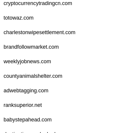
cryptocurrencytradingcn.com
totowaz.com
charlestonwipesettlement.com
brandfollowmarket.com
weeklyjobnews.com
countyanimalshelter.com
adwebtagging.com
ranksuperior.net
babystepahead.com