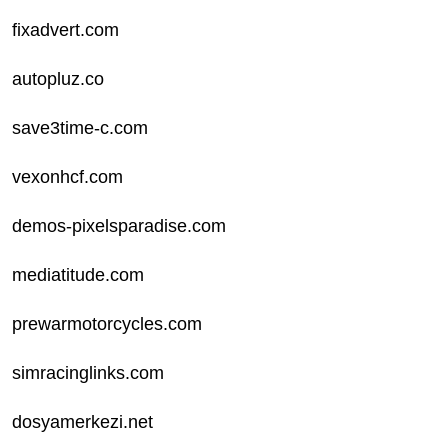
fixadvert.com
autopluz.co
save3time-c.com
vexonhcf.com
demos-pixelsparadise.com
mediatitude.com
prewarmotorcycles.com
simracinglinks.com
dosyamerkezi.net