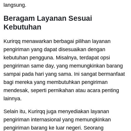
langsung.
Beragam Layanan Sesuai
Kebutuhan
Kurirqq menawarkan berbagai pilihan layanan
pengiriman yang dapat disesuaikan dengan
kebutuhan pengguna. Misalnya, terdapat opsi
pengiriman same day, yang memungkinkan barang
sampai pada hari yang sama. Ini sangat bermanfaat
bagi mereka yang membutuhkan pengiriman
mendesak, seperti pernikahan atau acara penting
lainnya.
Selain itu, Kurirqq juga menyediakan layanan
pengiriman internasional yang memungkinkan
pengiriman barang ke luar negeri. Seorang