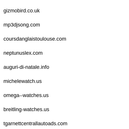
gizmobird.co.uk
mp3djsong.com
coursdanglaistoulouse.com
neptunuslex.com
auguri-di-natale.info
michelewatch.us
omega--watches.us
breitling-watches.us
tgarnettcentrallautoads.com