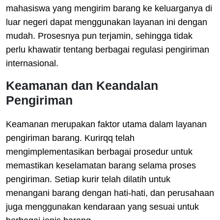
mahasiswa yang mengirim barang ke keluarganya di
luar negeri dapat menggunakan layanan ini dengan
mudah. Prosesnya pun terjamin, sehingga tidak
perlu khawatir tentang berbagai regulasi pengiriman
internasional.
Keamanan dan Keandalan
Pengiriman
Keamanan merupakan faktor utama dalam layanan
pengiriman barang. Kurirqq telah
mengimplementasikan berbagai prosedur untuk
memastikan keselamatan barang selama proses
pengiriman. Setiap kurir telah dilatih untuk
menangani barang dengan hati-hati, dan perusahaan
juga menggunakan kendaraan yang sesuai untuk