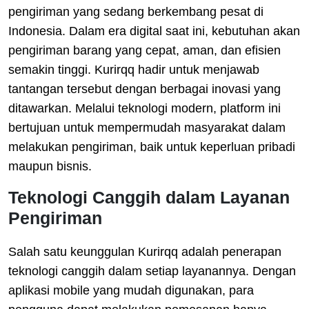
pengiriman yang sedang berkembang pesat di
Indonesia. Dalam era digital saat ini, kebutuhan akan
pengiriman barang yang cepat, aman, dan efisien
semakin tinggi. Kurirqq hadir untuk menjawab
tantangan tersebut dengan berbagai inovasi yang
ditawarkan. Melalui teknologi modern, platform ini
bertujuan untuk mempermudah masyarakat dalam
melakukan pengiriman, baik untuk keperluan pribadi
maupun bisnis.
Teknologi Canggih dalam Layanan
Pengiriman
Salah satu keunggulan Kurirqq adalah penerapan
teknologi canggih dalam setiap layanannya. Dengan
aplikasi mobile yang mudah digunakan, para