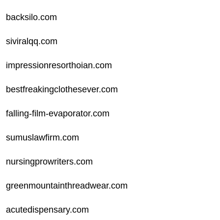
backsilo.com
siviralqq.com
impressionresorthoian.com
bestfreakingclothesever.com
falling-film-evaporator.com
sumuslawfirm.com
nursingprowriters.com
greenmountainthreadwear.com
acutedispensary.com