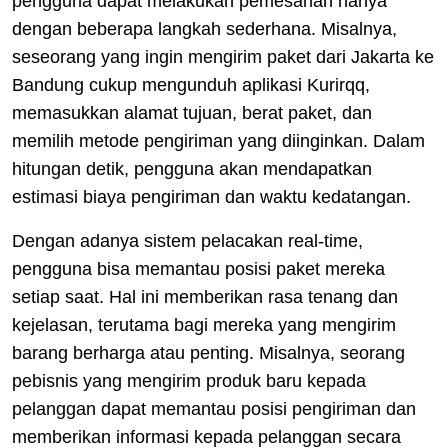
pengguna dapat melakukan pemesanan hanya
dengan beberapa langkah sederhana. Misalnya,
seseorang yang ingin mengirim paket dari Jakarta ke
Bandung cukup mengunduh aplikasi Kurirqq,
memasukkan alamat tujuan, berat paket, dan
memilih metode pengiriman yang diinginkan. Dalam
hitungan detik, pengguna akan mendapatkan
estimasi biaya pengiriman dan waktu kedatangan.
Dengan adanya sistem pelacakan real-time,
pengguna bisa memantau posisi paket mereka
setiap saat. Hal ini memberikan rasa tenang dan
kejelasan, terutama bagi mereka yang mengirim
barang berharga atau penting. Misalnya, seorang
pebisnis yang mengirim produk baru kepada
pelanggan dapat memantau posisi pengiriman dan
memberikan informasi kepada pelanggan secara