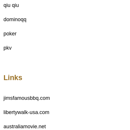
qiu qiu
dominoqq
poker
pkv
Links
jimsfamousbbq.com
libertywalk-usa.com
australiamovie.net