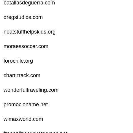
batallasdeguerra.com
dregstudios.com
neatstuffhelpskids.org
moraessoccer.com
forochile.org
chart-track.com
wonderfultraveling.com
promocioname.net
wimaxworld.com