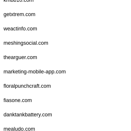
getxtrem.com
weactinfo.com
meshingsocial.com
thearguer.com
marketing-mobile-app.com
floralpunchcraft.com
fiasone.com
danktankbattery.com
mealudo.com