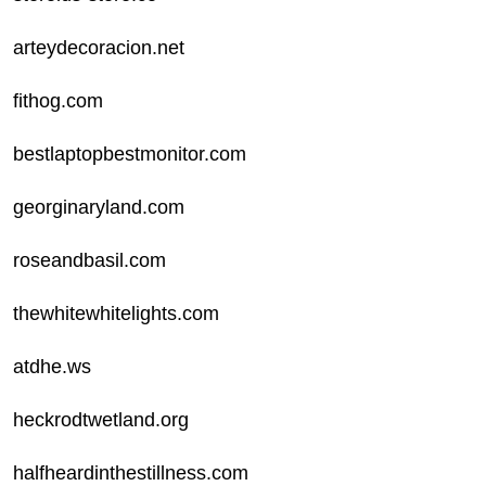
arteydecoracion.net
fithog.com
bestlaptopbestmonitor.com
georginaryland.com
roseandbasil.com
thewhitewhitelights.com
atdhe.ws
heckrodtwetland.org
halfheardinthestillness.com