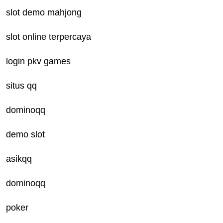
slot demo mahjong
slot online terpercaya
login pkv games
situs qq
dominoqq
demo slot
asikqq
dominoqq
poker