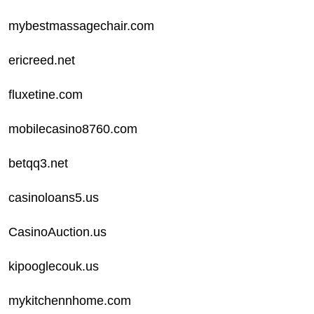
mybestmassagechair.com
ericreed.net
fluxetine.com
mobilecasino8760.com
betqq3.net
casinoloans5.us
CasinoAuction.us
kipooglecouk.us
mykitchennhome.com