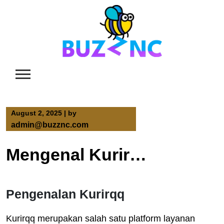
Skip
to
content
August 2, 2025
|
by
admin@buzznc.com
Mengenal Kurirqq: Inovasi dalam Layanan Pengiriman
Pengenalan Kurirqq
Kurirqq merupakan salah satu platform layanan