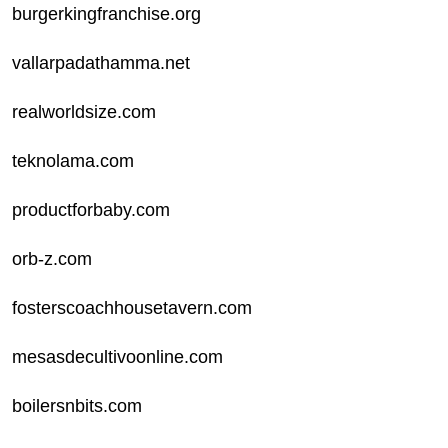
burgerkingfranchise.org
vallarpadathamma.net
realworldsize.com
teknolama.com
productforbaby.com
orb-z.com
fosterscoachhousetavern.com
mesasdecultivoonline.com
boilersnbits.com