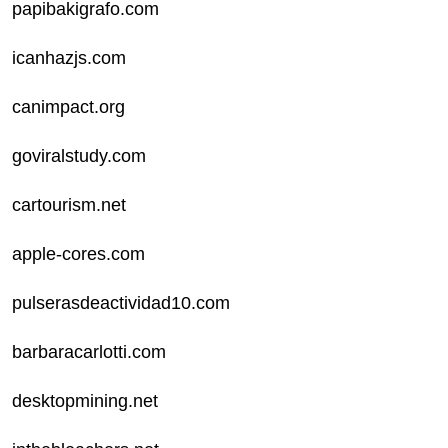
papibakigrafo.com
icanhazjs.com
canimpact.org
goviralstudy.com
cartourism.net
apple-cores.com
pulserasdeactividad10.com
barbaracarlotti.com
desktopmining.net