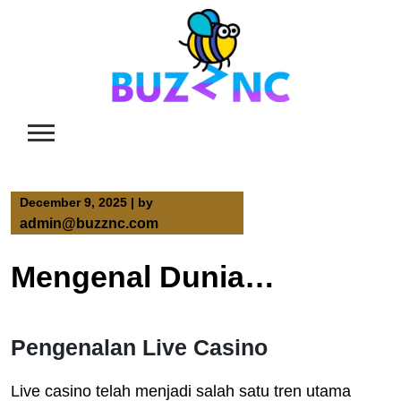
Skip
to
content
December 9, 2025
|
by
admin@buzznc.com
Mengenal Dunia Live Casino Secara Mendalam
Pengenalan Live Casino
Live casino telah menjadi salah satu tren utama