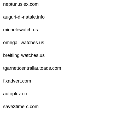
neptunuslex.com
auguri-di-natale.info
michelewatch.us
omega--watches.us
breitling-watches.us
tgarnettcentrallautoads.com
fixadvert.com
autopluz.co
save3time-c.com