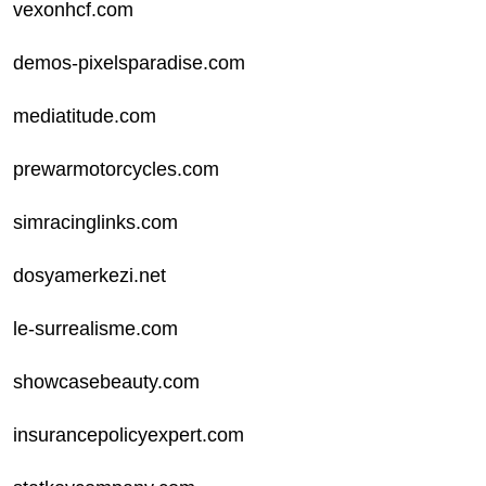
vexonhcf.com
demos-pixelsparadise.com
mediatitude.com
prewarmotorcycles.com
simracinglinks.com
dosyamerkezi.net
le-surrealisme.com
showcasebeauty.com
insurancepolicyexpert.com