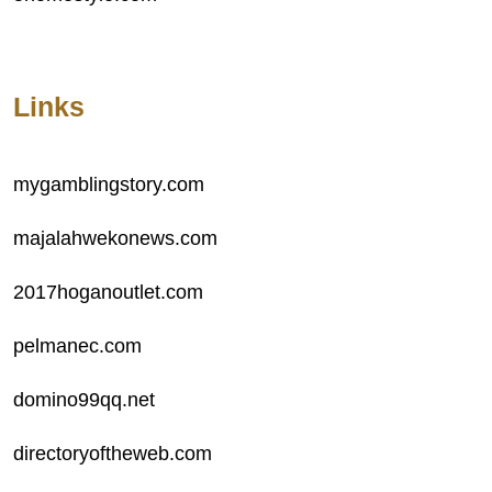
Links
mygamblingstory.com
majalahwekonews.com
2017hoganoutlet.com
pelmanec.com
domino99qq.net
directoryoftheweb.com