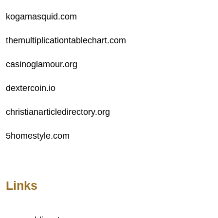
kogamasquid.com
themultiplicationtablechart.com
casinoglamour.org
dextercoin.io
christianarticledirectory.org
5homestyle.com
Links