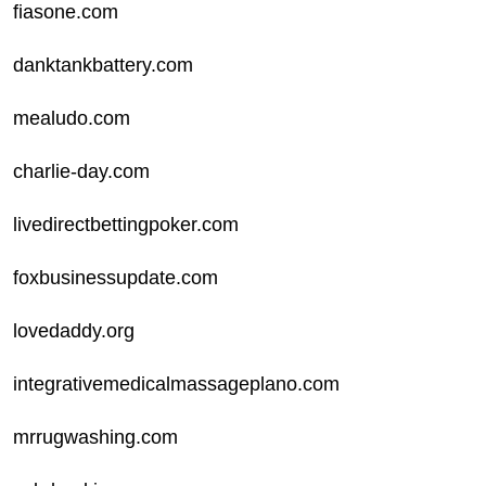
fiasone.com
danktankbattery.com
mealudo.com
charlie-day.com
livedirectbettingpoker.com
foxbusinessupdate.com
lovedaddy.org
integrativemedicalmassageplano.com
mrrugwashing.com