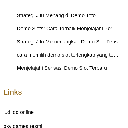
Strategi Jitu Menang di Demo Toto
Demo Slots: Cara Terbaik Menjelajahi Permainan Slot
Strategi Jitu Memenangkan Demo Slot Zeus
cara memilih demo slot terlengkap yang tepat
Menjelajahi Sensasi Demo Slot Terbaru
Links
judi qq online
pkv games resmi