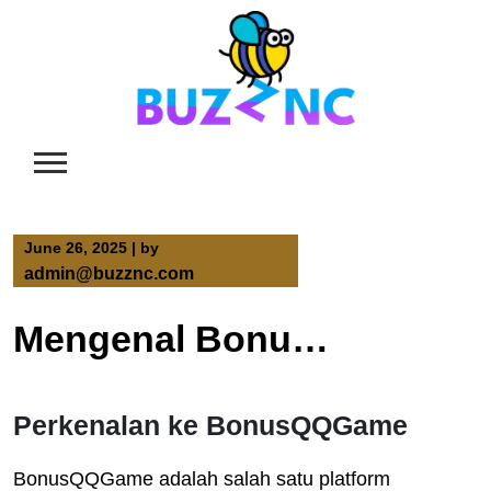
Skip
to
content
June 26, 2025
|
by
admin@buzznc.com
Mengenal BonusQQGame: Permainan yang Menghasilkan
Perkenalan ke BonusQQGame
BonusQQGame adalah salah satu platform