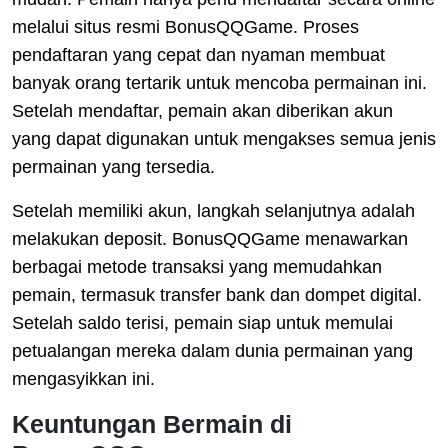
melalui situs resmi BonusQQGame. Proses
pendaftaran yang cepat dan nyaman membuat
banyak orang tertarik untuk mencoba permainan ini.
Setelah mendaftar, pemain akan diberikan akun
yang dapat digunakan untuk mengakses semua jenis
permainan yang tersedia.
Setelah memiliki akun, langkah selanjutnya adalah
melakukan deposit. BonusQQGame menawarkan
berbagai metode transaksi yang memudahkan
pemain, termasuk transfer bank dan dompet digital.
Setelah saldo terisi, pemain siap untuk memulai
petualangan mereka dalam dunia permainan yang
mengasyikkan ini.
Keuntungan Bermain di