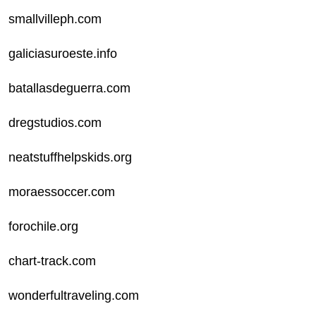
smallvilleph.com
galiciasuroeste.info
batallasdeguerra.com
dregstudios.com
neatstuffhelpskids.org
moraessoccer.com
forochile.org
chart-track.com
wonderfultraveling.com