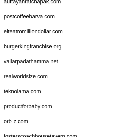
auttayanratchapak.com
postcoffeebarva.com
elteatromilliondollar.com
burgerkingfranchise.org
vallarpadathamma.net
realworldsize.com
teknolama.com
productforbaby.com
orb-z.com
fosterscoachhousetavern.com