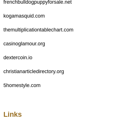
frenchbulldogpuppyforsale.net
kogamasquid.com
themultiplicationtablechart.com
casinoglamour.org
dextercoin.io
christianarticledirectory.org
5homestyle.com
Links