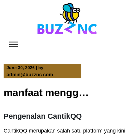
Skip
to
content
June 30, 2026
|
by
admin@buzznc.com
manfaat menggunakan cantikqq untuk perawatan rambut
Pengenalan CantikQQ
CantikQQ merupakan salah satu platform yang kini