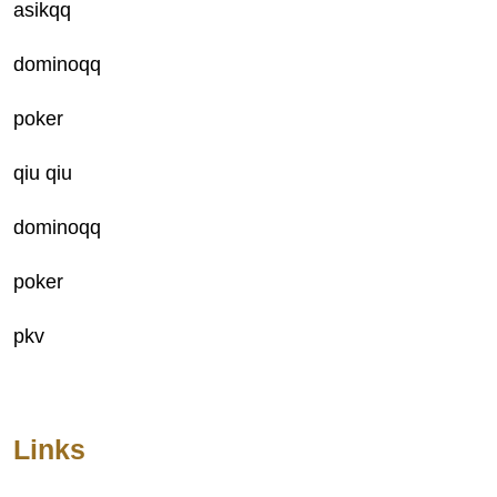
asikqq
dominoqq
poker
qiu qiu
dominoqq
poker
pkv
Links