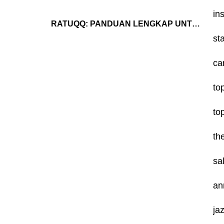
in
RATUQQ: PANDUAN LENGKAP UNTUK PEMULA
st
ca
to
to
th
sa
an
ja