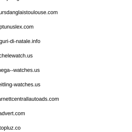
ursdanglaistoulouse.com
ptunuslex.com
guri-di-natale.info
chelewatch.us
ega--watches.us
eitling-watches.us
arnettcentrallautoads.com
xadvert.com
topluz.co