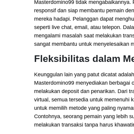
Masterdomino99 tidak mengabaikannya. P
responsif dan siap membantu pemain den
mereka hadapi. Pelanggan dapat menghub
seperti live chat, email, atau telepon. Da
mengalami masalah saat melakukan trans
sangat membantu untuk menyelesaikan m
Fleksibilitas dalam 
Keunggulan lain yang patut dicatat adala
Masterdomino99 menyediakan berbagai 
melakukan deposit dan penarikan. Dari t
virtual, semua tersedia untuk memenuhi
untuk memilih metode yang paling nyama
Contohnya, seorang pemain yang lebih 
melakukan transaksi tanpa harus khawatir