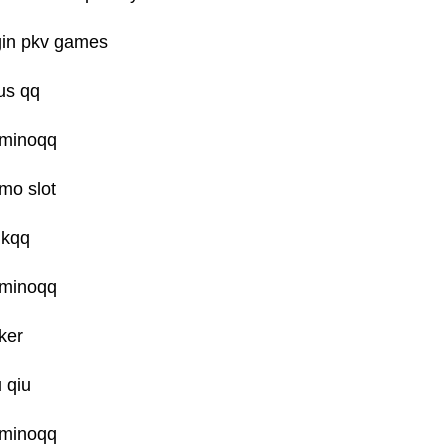
gin pkv games
tus qq
minoqq
mo slot
ikqq
minoqq
ker
u qiu
minoqq