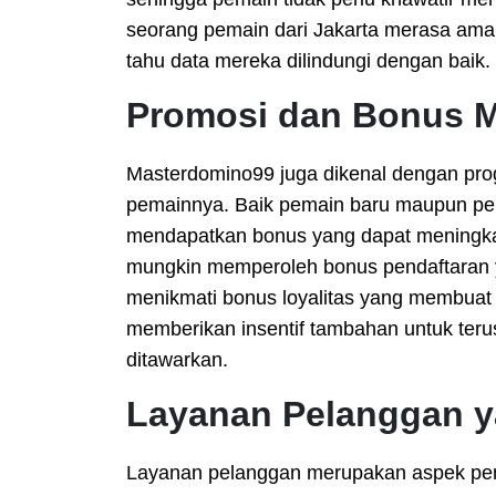
seorang pemain dari Jakarta merasa aman
tahu data mereka dilindungi dengan baik.
Promosi dan Bonus M
Masterdomino99 juga dikenal dengan pro
pemainnya. Baik pemain baru maupun pem
mendapatkan bonus yang dapat meningka
mungkin memperoleh bonus pendaftaran y
menikmati bonus loyalitas yang membuat m
memberikan insentif tambahan untuk ter
ditawarkan.
Layanan Pelanggan y
Layanan pelanggan merupakan aspek pent