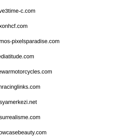
ve3time-c.com
xonhcf.com
mos-pixelsparadise.com
diatitude.com
ewarmotorcycles.com
mracinglinks.com
syamerkezi.net
-surrealisme.com
owcasebeauty.com