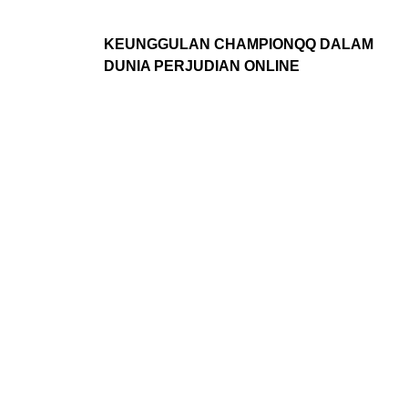
KEUNGGULAN CHAMPIONQQ DALAM
DUNIA PERJUDIAN ONLINE