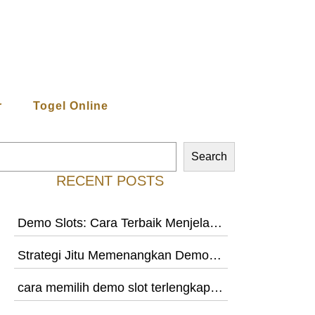
r
Togel Online
arch
Search
RECENT POSTS
Demo Slots: Cara Terbaik Menjelajahi Permainan Slot
Strategi Jitu Memenangkan Demo Slot Zeus
cara memilih demo slot terlengkap yang tepat