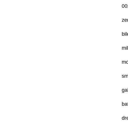
00
ze
bi
mi
mo
sm
ga
ba
dr