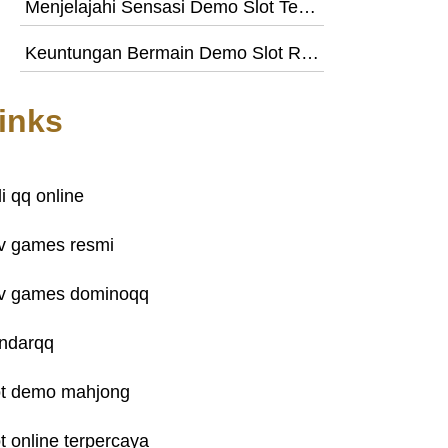
Menjelajahi Sensasi Demo Slot Terbaru
Keuntungan Bermain Demo Slot Rupiah Online
inks
di qq online
v games resmi
v games dominoqq
ndarqq
ot demo mahjong
ot online terpercaya