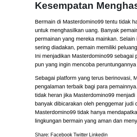
Kesempatan Menghas
Bermain di Masterdomino99 tentu tidak ha
untuk menghasilkan uang. Banyak pemain
permainan yang mereka mainkan. Selain 
sering diadakan, pemain memiliki peluan
Ini menjadikan Masterdomino99 sebagai 
pun yang ingin mencoba peruntungannya d
Sebagai platform yang terus berinovasi
pengalaman terbaik bagi para pemainnya
tidak heran jika Masterdomino99 menjadi s
banyak dibicarakan oleh penggemar judi 
Masterdomino99 tidak hanya mendapatkan
lingkungan bermain yang aman dan men
Share:
Facebook
Twitter
Linkedin