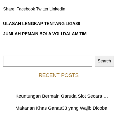
Share:
Facebook
Twitter
Linkedin
ULASAN LENGKAP TENTANG LIGA88
JUMLAH PEMAIN BOLA VOLI DALAM TIM
Search
Search
RECENT POSTS
Keuntungan Bermain Garuda Slot Secara Online
Makanan Khas Ganas33 yang Wajib Dicoba