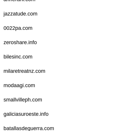
jazzatude.com
0022pa.com
zeroshare.info
bilesinc.com
milaretreatnz.com
modaagi.com
smallvilleph.com
galiciasuroeste.info
batallasdeguerra.com