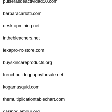
pulserasdeactividad10.com
barbaracarlotti.com
desktopmining.net
inthebleachers.net
lexapro-rx-store.com
buyskincareproducts.org
frenchbulldogpuppyforsale.net
kogamasquid.com
themultiplicationtablechart.com
casinoglamour.org