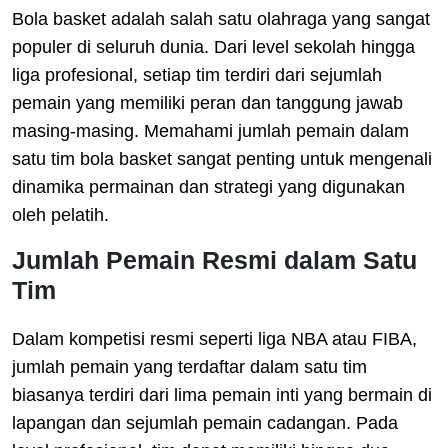
Bola basket adalah salah satu olahraga yang sangat
populer di seluruh dunia. Dari level sekolah hingga
liga profesional, setiap tim terdiri dari sejumlah
pemain yang memiliki peran dan tanggung jawab
masing-masing. Memahami jumlah pemain dalam
satu tim bola basket sangat penting untuk mengenali
dinamika permainan dan strategi yang digunakan
oleh pelatih.
Jumlah Pemain Resmi dalam Satu
Tim
Dalam kompetisi resmi seperti liga NBA atau FIBA,
jumlah pemain yang terdaftar dalam satu tim
biasanya terdiri dari lima pemain inti yang bermain di
lapangan dan sejumlah pemain cadangan. Pada