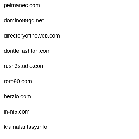
pelmanec.com
domino99qq.net
directoryoftheweb.com
donttellashton.com
rush3studio.com
roro90.com
herzio.com
in-hi5.com
krainafantasy.info