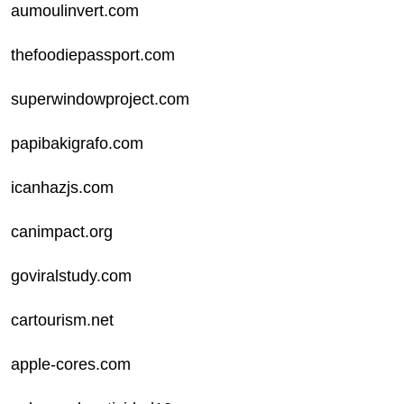
aumoulinvert.com
thefoodiepassport.com
superwindowproject.com
papibakigrafo.com
icanhazjs.com
canimpact.org
goviralstudy.com
cartourism.net
apple-cores.com