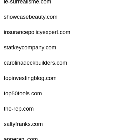
le-surrealisme.com
showcasebeauty.com
insurancepolicyexpert.com
statkeycompany.com
carolinadeckbuilders.com
topinvestingblog.com
top50tools.com
the-rep.com
saltyfranks.com
annerani.com