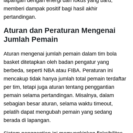
lapangan dengan energi dan fokus yang baru,
memberi dampak positif bagi hasil akhir
pertandingan.
Aturan dan Peraturan Mengenai
Jumlah Pemain
Aturan mengenai jumlah pemain dalam tim bola
basket ditetapkan oleh badan pengatur yang
berbeda, seperti NBA atau FIBA. Peraturan ini
mencakup tidak hanya jumlah total pemain terdaftar
per tim, tetapi juga aturan tentang penggantian
pemain selama pertandingan. Misalnya, dalam
sebagian besar aturan, selama waktu timeout,
pelatih dapat mengubah pemain yang sedang
berada di lapangan.