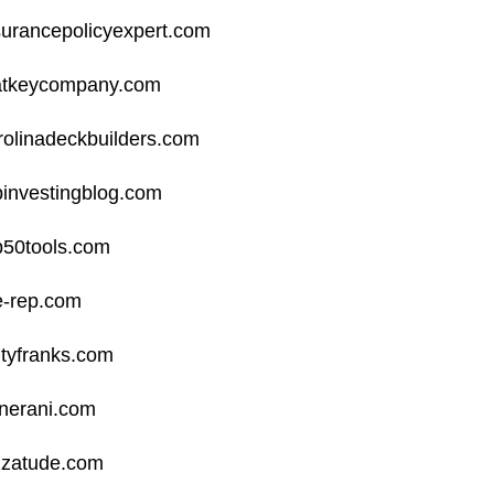
surancepolicyexpert.com
atkeycompany.com
rolinadeckbuilders.com
pinvestingblog.com
p50tools.com
e-rep.com
ltyfranks.com
nerani.com
zzatude.com