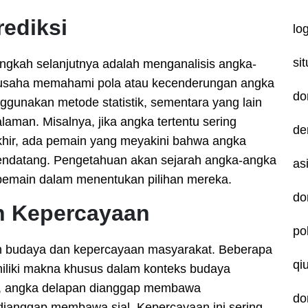
rediksi
lo
si
angkah selanjutnya adalah menganalisis angka-
rusaha memahami pola atau kecenderungan angka
do
gunakan metode statistik, sementara yang lain
aman. Misalnya, jika angka tertentu sering
de
hir, ada pemain yang meyakini bahwa angka
endatang. Pengetahuan akan sejarah angka-angka
as
pemain dalam menentukan pilihan mereka.
do
n Kepercayaan
po
ruh budaya dan kepercayaan masyarakat. Beberapa
qi
iliki makna khusus dalam konteks budaya
ntu, angka delapan dianggap membawa
do
ianggap membawa sial. Kepercayaan ini sering