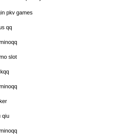
gin pkv games
tus qq
minoqq
mo slot
ikqq
minoqq
ker
u qiu
minoqq