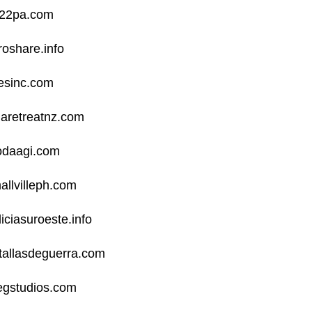
22pa.com
roshare.info
lesinc.com
laretreatnz.com
daagi.com
allvilleph.com
liciasuroeste.info
tallasdeguerra.com
egstudios.com