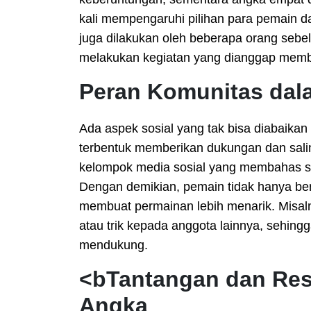
kali mempengaruhi pilihan para pemain dal
juga dilakukan oleh beberapa orang seb
melakukan kegiatan yang dianggap mem
Peran Komunitas dal
Ada aspek sosial yang tak bisa diabaik
terbentuk memberikan dukungan dan salin
kelompok media sosial yang membahas stra
Dengan demikian, pemain tidak hanya berm
membuat permainan lebih menarik. Misal
atau trik kepada anggota lainnya, sehing
mendukung.
<bTantangan dan Res
Angka