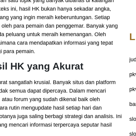
ah satu topik yang banyak dibahas di kalangan
ks ini, hasil HK bukan hanya sekadar angka,
ang yang ingin meraih keberuntungan. Setiap
ti oleh para pemain dan penggemar. Banyak yang
 ada peluang untuk meraih kemenangan. Oleh
L
aimana cara mendapatkan informasi yang tepat
gi para pemain.
ju
il HK yang Akurat
pk
at sangatlah krusial. Banyak situs dan platform
pk
idak semua dapat dipercaya. Dalam mencari
i atau forum yang sudah dikenal baik oleh
ba
ara rutin mengupdate hasil setiap hari dan
tanya juga saling berbagi strategi dan analisis. Ini
sl
ng mencari informasi terpercaya seputar hasil
sl