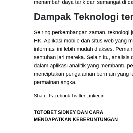
menambah daya tarik dan semangat di d
Dampak Teknologi te
Seiring perkembangan zaman, teknologi 
HK. Aplikasi mobile dan situs web yang
informasi ini lebih mudah diakses. Pemain
sentuhan jari mereka. Selain itu, analisi
dalam aplikasi analitik yang membantu pe
menciptakan pengalaman bermain yang leb
permainan angka.
Share:
Facebook
Twitter
Linkedin
TOTOBET SIDNEY DAN CARA
MENDAPATKAN KEBERUNTUNGAN