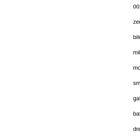
00
ze
bi
mi
mo
sm
ga
ba
dr