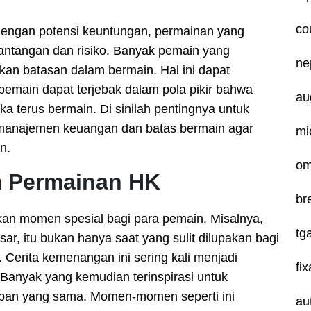
co
dengan potensi keuntungan, permainan yang
tantangan dan risiko. Banyak pemain yang
ne
kan batasan dalam bermain. Hal ini dapat
pemain dapat terjebak dalam pola pikir bahwa
au
a terus bermain. Di sinilah pentingnya untuk
 manajemen keuangan dan batas bermain agar
mi
n.
om
m Permainan HK
br
kan momen spesial bagi para pemain. Misalnya,
tg
r, itu bukan hanya saat yang sulit dilupakan bagi
 Cerita kemenangan ini sering kali menjadi
fi
 Banyak yang kemudian terinspirasi untuk
iban yang sama. Momen-momen seperti ini
au