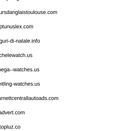
ursdanglaistoulouse.com
ptunuslex.com
guri-di-natale.info
chelewatch.us
ega--watches.us
eitling-watches.us
arnettcentrallautoads.com
xadvert.com
topluz.co