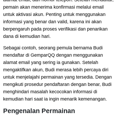
pemain akan menerima konfirmasi melalui email
untuk aktivasi akun. Penting untuk menggunakan
informasi yang benar dan valid, karena ini akan
berpengaruh pada proses verifikasi dan penarikan
dana di kemudian hari.
Sebagai contoh, seorang pemula bernama Budi
mendaftar di GemparQQ dengan menggunakan
alamat email yang sering ia gunakan. Setelah
mengaktifkan akun, Budi merasa lebih percaya diri
untuk menjelajahi permainan yang tersedia. Dengan
mengikuti prosedur pendaftaran dengan benar, Budi
menghindari masalah kecocokan informasi di
kemudian hari saat ia ingin menarik kemenangan.
Pengenalan Permainan