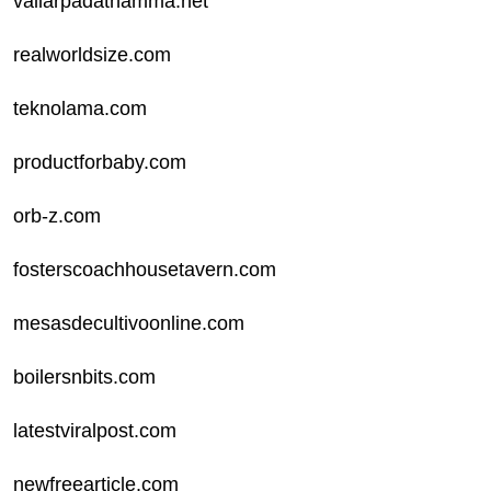
vallarpadathamma.net
realworldsize.com
teknolama.com
productforbaby.com
orb-z.com
fosterscoachhousetavern.com
mesasdecultivoonline.com
boilersnbits.com
latestviralpost.com
newfreearticle.com