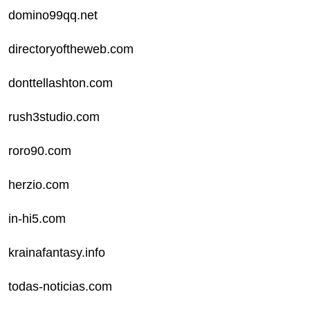
domino99qq.net
directoryoftheweb.com
donttellashton.com
rush3studio.com
roro90.com
herzio.com
in-hi5.com
krainafantasy.info
todas-noticias.com