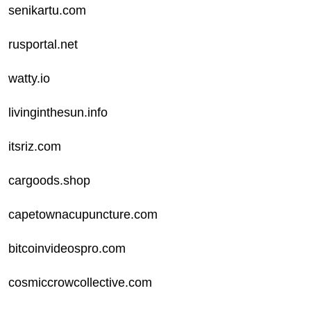
senikartu.com
rusportal.net
watty.io
livinginthesun.info
itsriz.com
cargoods.shop
capetownacupuncture.com
bitcoinvideospro.com
cosmiccrowcollective.com