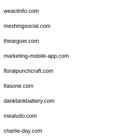
weactinfo.com
meshingsocial.com
thearguer.com
marketing-mobile-app.com
floralpunchcraft.com
fiasone.com
danktankbattery.com
mealudo.com
charlie-day.com