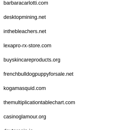
barbaracarlotti.com
desktopmining.net
inthebleachers.net
lexapro-rx-store.com
buyskincareproducts.org
frenchbulldogpuppyforsale.net
kogamasquid.com
themultiplicationtablechart.com
casinoglamour.org