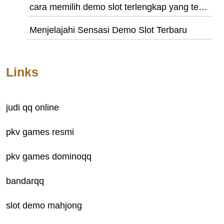
cara memilih demo slot terlengkap yang tepat
Menjelajahi Sensasi Demo Slot Terbaru
Links
judi qq online
pkv games resmi
pkv games dominoqq
bandarqq
slot demo mahjong