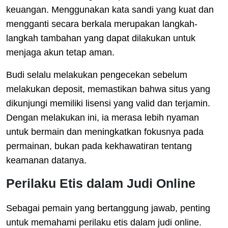
keuangan. Menggunakan kata sandi yang kuat dan
mengganti secara berkala merupakan langkah-
langkah tambahan yang dapat dilakukan untuk
menjaga akun tetap aman.
Budi selalu melakukan pengecekan sebelum
melakukan deposit, memastikan bahwa situs yang
dikunjungi memiliki lisensi yang valid dan terjamin.
Dengan melakukan ini, ia merasa lebih nyaman
untuk bermain dan meningkatkan fokusnya pada
permainan, bukan pada kekhawatiran tentang
keamanan datanya.
Perilaku Etis dalam Judi Online
Sebagai pemain yang bertanggung jawab, penting
untuk memahami perilaku etis dalam judi online.