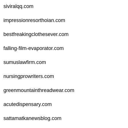
siviralqq.com
impressionresorthoian.com
bestfreakingclothesever.com
falling-film-evaporator.com
sumuslawfirm.com
nursingprowriters.com
greenmountainthreadwear.com
acutedispensary.com
sattamatkanewsblog.com