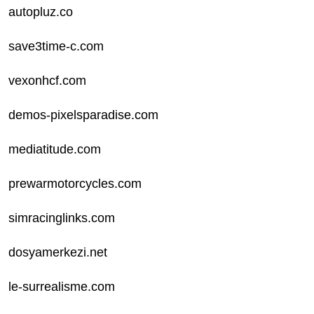
autopluz.co
save3time-c.com
vexonhcf.com
demos-pixelsparadise.com
mediatitude.com
prewarmotorcycles.com
simracinglinks.com
dosyamerkezi.net
le-surrealisme.com