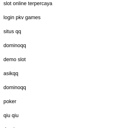
slot online terpercaya
login pkv games
situs qq
dominoqq
demo slot
asikqq
dominoqq
poker
qiu qiu