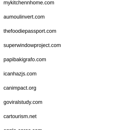
mykitchennhome.com
aumoulinvert.com
thefoodiepassport.com
superwindowproject.com
papibakigrafo.com
icanhazjs.com
canimpact.org
goviralstudy.com
cartourism.net