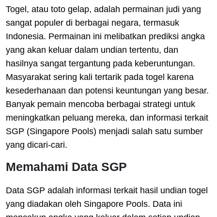
Togel, atau toto gelap, adalah permainan judi yang
sangat populer di berbagai negara, termasuk
Indonesia. Permainan ini melibatkan prediksi angka
yang akan keluar dalam undian tertentu, dan
hasilnya sangat tergantung pada keberuntungan.
Masyarakat sering kali tertarik pada togel karena
kesederhanaan dan potensi keuntungan yang besar.
Banyak pemain mencoba berbagai strategi untuk
meningkatkan peluang mereka, dan informasi terkait
SGP (Singapore Pools) menjadi salah satu sumber
yang dicari-cari.
Memahami Data SGP
Data SGP adalah informasi terkait hasil undian togel
yang diadakan oleh Singapore Pools. Data ini