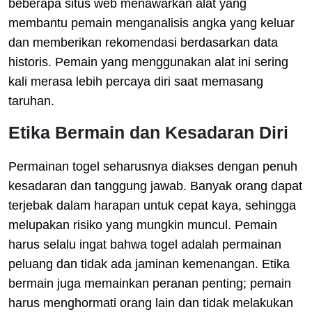
beberapa situs web menawarkan alat yang
membantu pemain menganalisis angka yang keluar
dan memberikan rekomendasi berdasarkan data
historis. Pemain yang menggunakan alat ini sering
kali merasa lebih percaya diri saat memasang
taruhan.
Etika Bermain dan Kesadaran Diri
Permainan togel seharusnya diakses dengan penuh
kesadaran dan tanggung jawab. Banyak orang dapat
terjebak dalam harapan untuk cepat kaya, sehingga
melupakan risiko yang mungkin muncul. Pemain
harus selalu ingat bahwa togel adalah permainan
peluang dan tidak ada jaminan kemenangan. Etika
bermain juga memainkan peranan penting; pemain
harus menghormati orang lain dan tidak melakukan