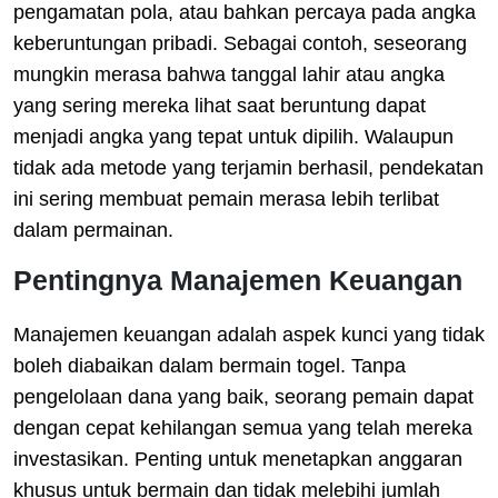
pengamatan pola, atau bahkan percaya pada angka
keberuntungan pribadi. Sebagai contoh, seseorang
mungkin merasa bahwa tanggal lahir atau angka
yang sering mereka lihat saat beruntung dapat
menjadi angka yang tepat untuk dipilih. Walaupun
tidak ada metode yang terjamin berhasil, pendekatan
ini sering membuat pemain merasa lebih terlibat
dalam permainan.
Pentingnya Manajemen Keuangan
Manajemen keuangan adalah aspek kunci yang tidak
boleh diabaikan dalam bermain togel. Tanpa
pengelolaan dana yang baik, seorang pemain dapat
dengan cepat kehilangan semua yang telah mereka
investasikan. Penting untuk menetapkan anggaran
khusus untuk bermain dan tidak melebihi jumlah