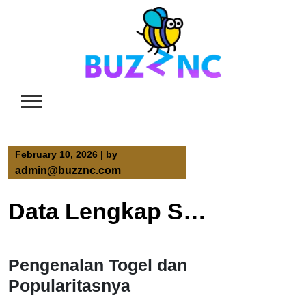
Skip
to
content
February 10, 2026
|
by
admin@buzznc.com
Data Lengkap SGP: Panduan Menang Judi Togel
Pengenalan Togel dan
Popularitasnya