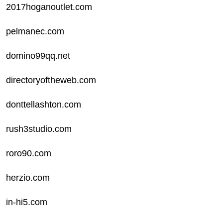
2017hoganoutlet.com
pelmanec.com
domino99qq.net
directoryoftheweb.com
donttellashton.com
rush3studio.com
roro90.com
herzio.com
in-hi5.com