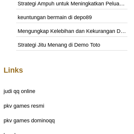
Strategi Ampuh untuk Meningkatkan Peluang Menang Gacor Slot
keuntungan bermain di depo89
Mengungkap Kelebihan dan Kekurangan Demon Slot
Strategi Jitu Menang di Demo Toto
Links
judi qq online
pkv games resmi
pkv games dominoqq