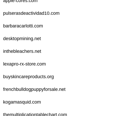
apple-cores.com
pulserasdeactividad10.com
barbaracarlotti.com
desktopmining.net
inthebleachers.net
lexapro-rx-store.com
buyskincareproducts.org
frenchbulldogpuppyforsale.net
kogamasquid.com
themultiplicationtablechart.com