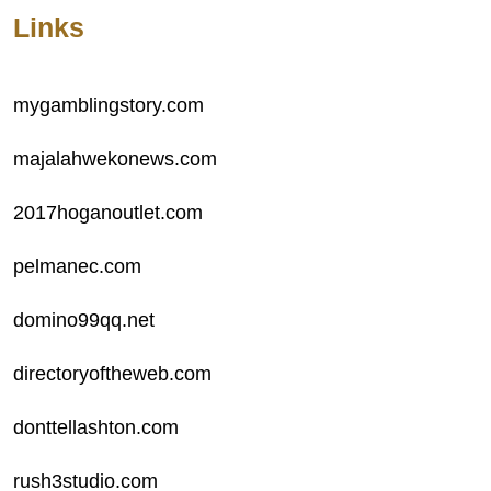
Links
mygamblingstory.com
majalahwekonews.com
2017hoganoutlet.com
pelmanec.com
domino99qq.net
directoryoftheweb.com
donttellashton.com
rush3studio.com