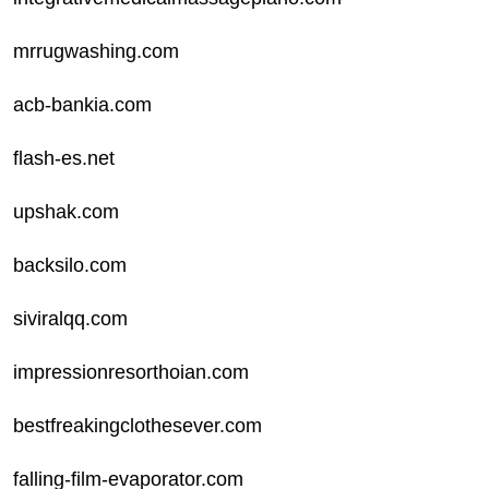
mrrugwashing.com
acb-bankia.com
flash-es.net
upshak.com
backsilo.com
siviralqq.com
impressionresorthoian.com
bestfreakingclothesever.com
falling-film-evaporator.com