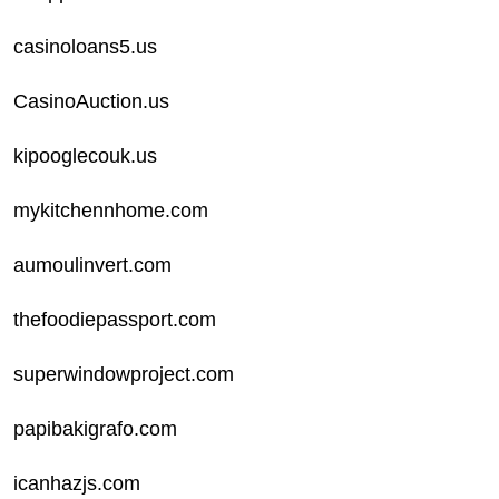
casinoloans5.us
CasinoAuction.us
kipooglecouk.us
mykitchennhome.com
aumoulinvert.com
thefoodiepassport.com
superwindowproject.com
papibakigrafo.com
icanhazjs.com