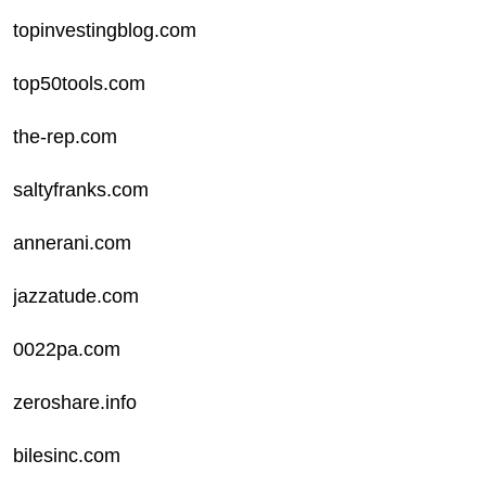
topinvestingblog.com
top50tools.com
the-rep.com
saltyfranks.com
annerani.com
jazzatude.com
0022pa.com
zeroshare.info
bilesinc.com