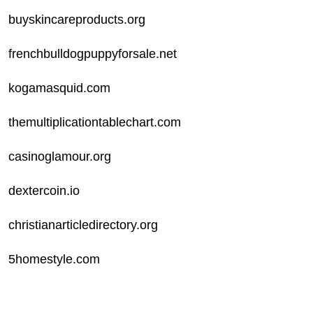
buyskincareproducts.org
frenchbulldogpuppyforsale.net
kogamasquid.com
themultiplicationtablechart.com
casinoglamour.org
dextercoin.io
christianarticledirectory.org
5homestyle.com