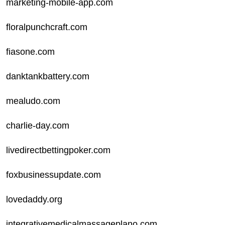
marketing-mobile-app.com
floralpunchcraft.com
fiasone.com
danktankbattery.com
mealudo.com
charlie-day.com
livedirectbettingpoker.com
foxbusinessupdate.com
lovedaddy.org
integrativemedicalmassageplano.com