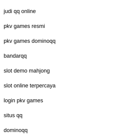
judi qq online
pkv games resmi
pkv games dominoqq
bandarqq
slot demo mahjong
slot online terpercaya
login pkv games
situs qq
dominoqq