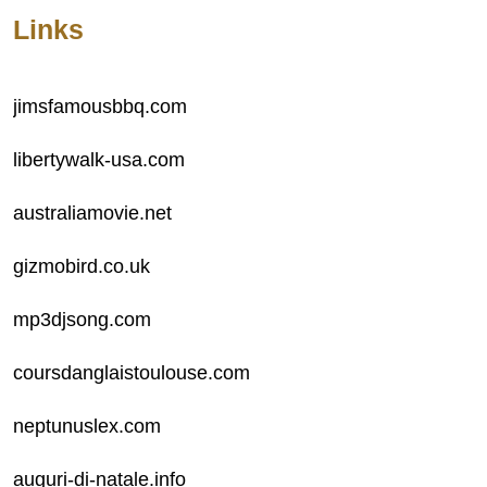
Links
jimsfamousbbq.com
libertywalk-usa.com
australiamovie.net
gizmobird.co.uk
mp3djsong.com
coursdanglaistoulouse.com
neptunuslex.com
auguri-di-natale.info