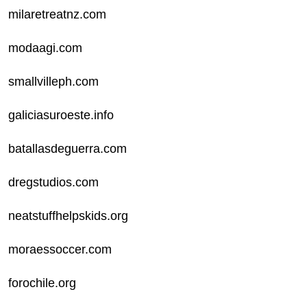
milaretreatnz.com
modaagi.com
smallvilleph.com
galiciasuroeste.info
batallasdeguerra.com
dregstudios.com
neatstuffhelpskids.org
moraessoccer.com
forochile.org