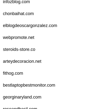
infozblog.com
chonbaihat.com
elblogdeoscargonzalez.com
webpromote.net
steroids-store.co
arteydecoracion.net
fithog.com
bestlaptopbestmonitor.com
georginaryland.com
roseandbasil.com