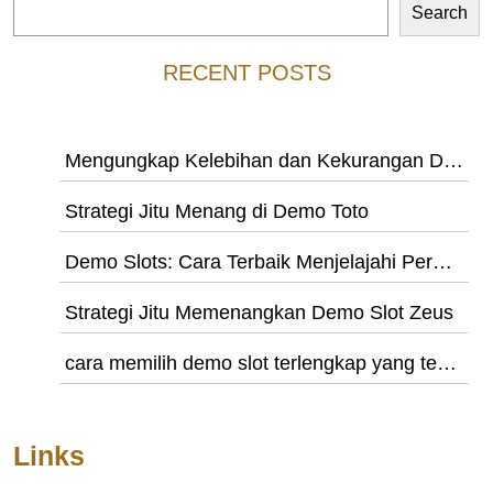
Search
RECENT POSTS
Mengungkap Kelebihan dan Kekurangan Demon Slot
Strategi Jitu Menang di Demo Toto
Demo Slots: Cara Terbaik Menjelajahi Permainan Slot
Strategi Jitu Memenangkan Demo Slot Zeus
cara memilih demo slot terlengkap yang tepat
Links