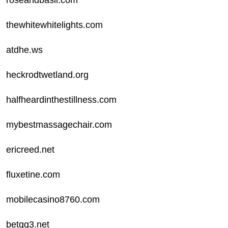
thewhitewhitelights.com
atdhe.ws
heckrodtwetland.org
halfheardinthestillness.com
mybestmassagechair.com
ericreed.net
fluxetine.com
mobilecasino8760.com
betqq3.net