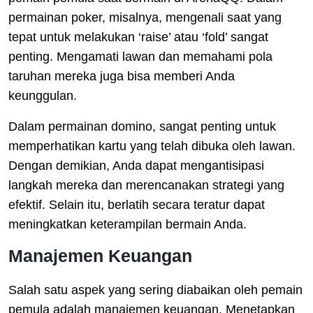
permainan poker, misalnya, mengenali saat yang
tepat untuk melakukan ‘raise’ atau ‘fold’ sangat
penting. Mengamati lawan dan memahami pola
taruhan mereka juga bisa memberi Anda
keunggulan.
Dalam permainan domino, sangat penting untuk
memperhatikan kartu yang telah dibuka oleh lawan.
Dengan demikian, Anda dapat mengantisipasi
langkah mereka dan merencanakan strategi yang
efektif. Selain itu, berlatih secara teratur dapat
meningkatkan keterampilan bermain Anda.
Manajemen Keuangan
Salah satu aspek yang sering diabaikan oleh pemain
pemula adalah manajemen keuangan. Menetapkan