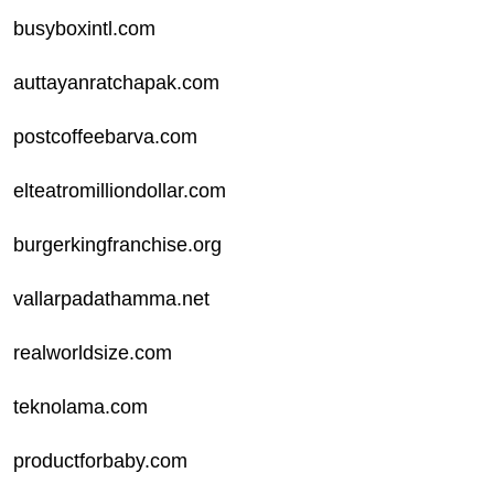
busyboxintl.com
auttayanratchapak.com
postcoffeebarva.com
elteatromilliondollar.com
burgerkingfranchise.org
vallarpadathamma.net
realworldsize.com
teknolama.com
productforbaby.com